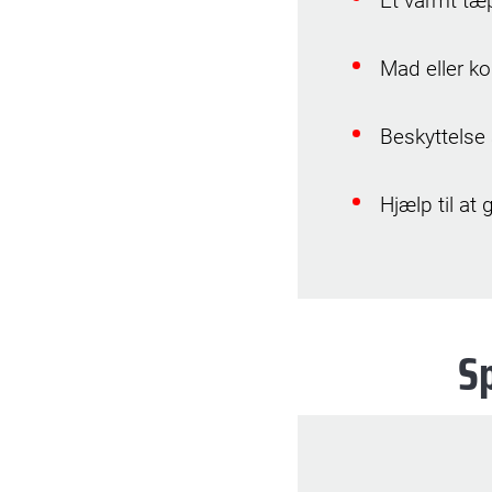
Et varmt tæp
Mad eller ko
Beskyttelse 
Hjælp til a
S