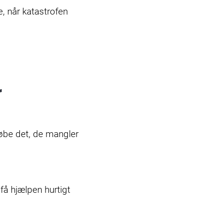
, når katastrofen
r
købe det, de mangler
å hjælpen hurtigt