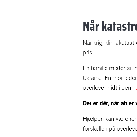
Når katastr
Når krig, klimakatast
pris.
En familie mister sit
Ukraine. En mor leder 
overleve midt i den
h
Det er dér, når alt e
Hjælpen kan være rent
forskellen på overle