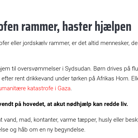
ofen rammer, haster hjælpen
rofer eller jordskælv rammer, er det altid mennesker, de
 hjem til oversvømmelser i Sydsudan. Børn drives på flug
efter rent drikkevand under tørken på Afrikas Horn. Elle
umanitære katastrofe i Gaza
.
r vendt på hovedet, at akut nødhjælp kan redde liv.
 vand, mad, kontanter, varme tæpper, husly eller besk
velse og håb om en ny begyndelse.