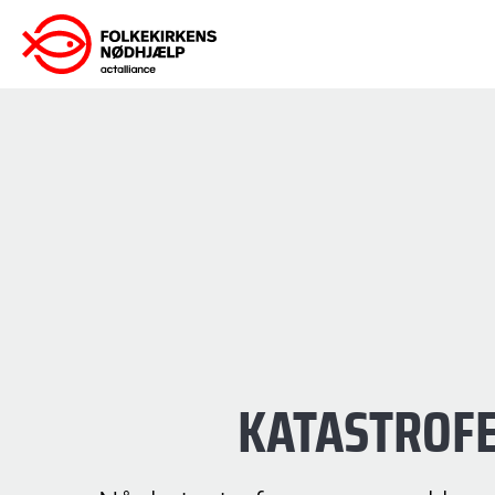
Gå
til
indhold
KATASTROF