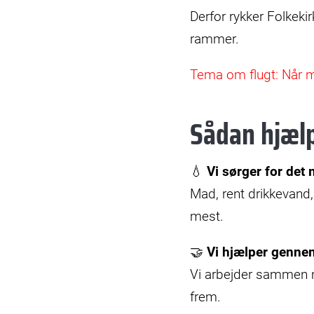
Derfor rykker Folkek
rammer.
Tema om flugt: Når m
Sådan hjælp
💧
Vi sørger for det
Mad, rent drikkevand,
mest.
🤝
Vi hjælper gennem
Vi arbejder sammen m
frem.