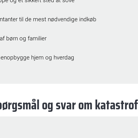
pe og et sikkert sted at sove
ntanter til de mest nødvendige indkøb
af børn og familier
t genopbygge hjem og hverdag
pørgsmål og svar om katastrof