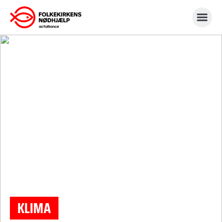
Gå
til
indhold
KLIMA