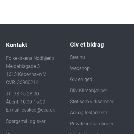
Giv et bidrag
Kontakt
Støt nu
Folkekirkens Nødhjælp
Meldahlsgade 3
Webshop
1613 København V
Giv en ged
CVR: 36980214
Bliv Klimahjælper
Tlf: 33 15 28 00
Støt som virksomhed
Åbent: 10:00-15:00
E-mail:
besked@dca.dk
Arv og testamente
Spørgsmål og svar
Private indsamlinger