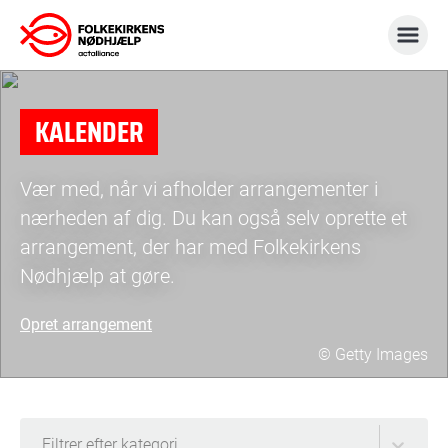
Gå
til
indhold
KALENDER
Vær med, når vi afholder arrangementer i
nærheden af dig. Du kan også selv oprette et
arrangement, der har med Folkekirkens
Nødhjælp at gøre.
Opret arrangement
© Getty Images
Filtrer efter kategori