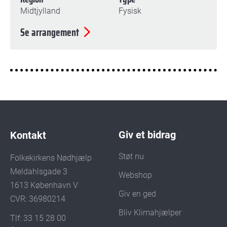
Midtjylland
Fysisk
Se arrangement
Giv et bidrag
Kontakt
Støt nu
Folkekirkens Nødhjælp
Meldahlsgade 3
Webshop
1613 København V
Giv en ged
CVR: 36980214
Bliv Klimahjælper
Tlf: 33 15 28 00