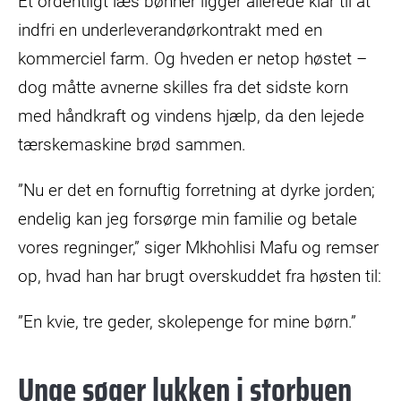
Et ordentligt læs bønner ligger allerede klar til at
indfri en underleverandørkontrakt med en
kommerciel farm. Og hveden er netop høstet –
dog måtte avnerne skilles fra det sidste korn
med håndkraft og vindens hjælp, da den lejede
tærskemaskine brød sammen.
”Nu er det en fornuftig forretning at dyrke jorden;
endelig kan jeg forsørge min familie og betale
vores regninger,” siger Mkhohlisi Mafu og remser
op, hvad han har brugt overskuddet fra høsten til:
”En kvie, tre geder, skolepenge for mine børn.”
Unge søger lykken i storbyen