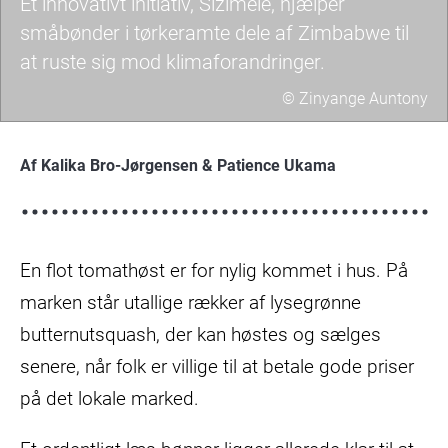
Et innovativt initiativ, Sizimele, hjælper
småbønder i tørkeramte dele af Zimbabwe til
at ruste sig mod klimaforandringer.
© Zinyange Auntony
Christopher
Moyo
Af Kalika Bro-Jørgensen & Patience Ukama
holder
i
hånden
En flot tomathøst er for nylig kommet i hus. På
en
komponent,
marken står utallige rækker af lysegrønne
der
butternutsquash, der kan høstes og sælges
viser
senere, når folk er villige til at betale gode priser
fugtighed
på det lokale marked.
af
jorden