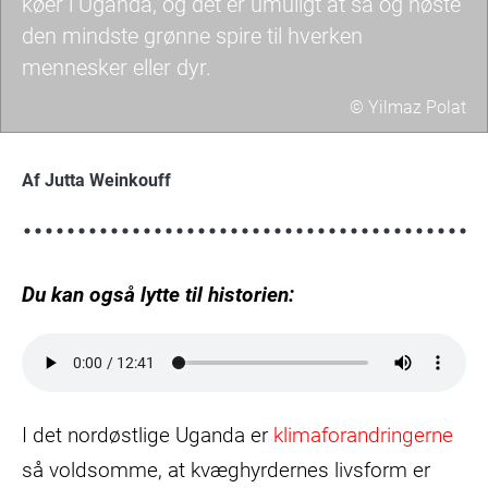
køer i Uganda, og det er umuligt at så og høste
den mindste grønne spire til hverken
mennesker eller dyr.
© Yilmaz Polat
Ægtepar
bærer
Af Jutta Weinkouff
på
kul
i
Du kan også lytte til historien:
Uganda
I det nordøstlige Uganda er
klimaforandringerne
så voldsomme, at kvæghyrdernes livsform er