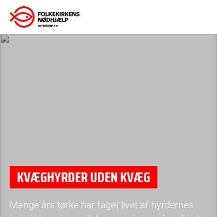
Gå
til
indhold
KVÆGHYRDER UDEN KVÆG
Mange års tørke har taget livet af hyrdernes