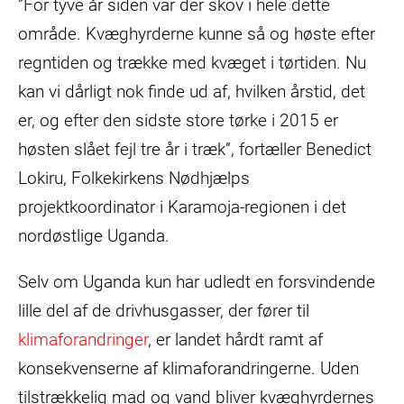
”For tyve år siden var der skov i hele dette
område. Kvæghyrderne kunne så og høste efter
regntiden og trække med kvæget i tørtiden. Nu
kan vi dårligt nok finde ud af, hvilken årstid, det
er, og efter den sidste store tørke i 2015 er
høsten slået fejl tre år i træk”, fortæller Benedict
Lokiru, Folkekirkens Nødhjælps
projektkoordinator i Karamoja-regionen i det
nordøstlige Uganda.
Selv om Uganda kun har udledt en forsvindende
lille del af de drivhusgasser, der fører til
klimaforandringer
, er landet hårdt ramt af
konsekvenserne af klimaforandringerne. Uden
tilstrækkelig mad og vand bliver kvæghyrdernes