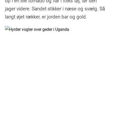
op i en lille tornado og flår i folks tøj, før den
jager videre. Sandet stikker i næse og svælg. Så
langt øjet rækker, er jorden bar og gold.