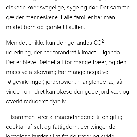
elskede køer svagelige, syge og dør. Det samme
gælder menneskene. I alle familier har man
mistet børn og gamle til sulten.
2
Men det er ikke kun de rige landes CO
-
udledning, der har forandret klimaet i Uganda.
Der er blevet fældet alt for mange træer, og den
massive afskovning har mange negative
følgevirkninger; jorderosion, manglende læ, så
vinden uhindret kan blæse den gode jord væk og
stærkt reduceret dyreliv.
Tilsammen fører klimaændringerne til en giftig
cocktail af sult og fattigdom, der tvinger de
kvægløse hyrder til at fælde træer og svide