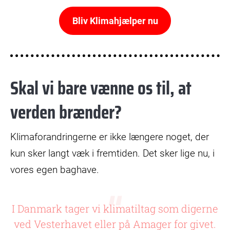
a
Bliv Klimahjælper nu
y
V
i
Skal vi bare vænne os til, at
d
verden brænder?
e
Klimaforandringerne er ikke længere noget, der
o
kun sker langt væk i fremtiden. Det sker lige nu, i
vores egen baghave.
I Danmark tager vi klimatiltag som digerne
ved Vesterhavet eller på Amager for givet.