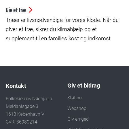
Giv et træ
Træer er livsnødvendige for vores klode. Når du
giver et træ, sikrer du klimahjælp og et
supplement til en families kost og indkomst
Giv et bidrag
Kontakt
Støt nu
Folkekirkens Nødhjælp
Meldahlsgade 3
Webshop
1613 København V
Giv en ged
CVR: 36980214