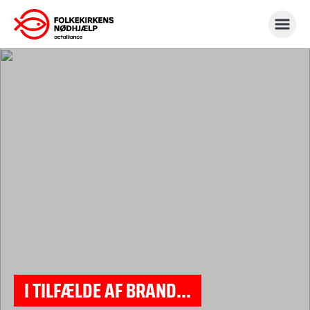
Gå
til
indhold
I TILFÆLDE AF BRAND...