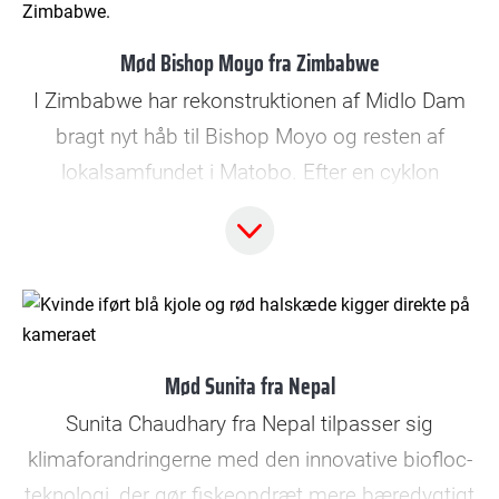
© Zinyange Auntony
og forbedret levevilkårene i området.
Mød Bishop Moyo fra Zimbabwe
I Zimbabwe har rekonstruktionen af Midlo Dam
bragt nyt håb til Bishop Moyo og resten af
lokalsamfundet i Matobo. Efter en cyklon
ødelagde dammen, har klimahjælp fra
Folkekirkens Nødhjælp givet mulighed for at
genopbygge den og etablere et vandingssystem.
Nu har familier som Bishop Moyos adgang til
© Bax Lindhardt
vand til både afgrøder og husdyr, hvilket sikrer
Mød Sunita fra Nepal
bedre levevilkår og fremtidsmuligheder.
Sunita Chaudhary fra Nepal tilpasser sig
klimaforandringerne med den innovative biofloc-
teknologi, der gør fiskeopdræt mere bæredygtigt