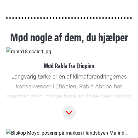
Mød nogle af dem, du hjælper
© Bax Lindhardt
Mød Rabla fra Etiopien
Langvarig tørke er en af klimaforandringernes
konsekvenser i Etiopien. Rabla Abdoo har
sammen med mange familier i Bale-dalen mistet
sit livsgrundlag. Med klimahjælp fra Folkekirkens
Nødhjælp har lokalsamfundet gravet et stort
vandreservoir, der sikrer vand til afgrøder og dyr,
når regnen endelig falder. Det har givet nyt håb