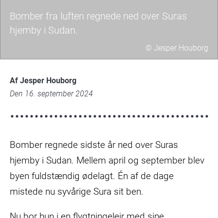
Bomber fra luften regnede ned over Suras
hjemby i Sudan.
© Jesper Houborg
jh-
sura-
Af Jesper Houborg
eore-
Den 16. september 2024
victim-
08-
1-
Bomber regnede sidste år ned over Suras
scaled.jpg
hjemby i Sudan. Mellem april og september blev
byen fuldstændig ødelagt. Én af de dage
mistede nu syvårige Sura sit ben.
Nu bor hun i en flygtningelejr med sine