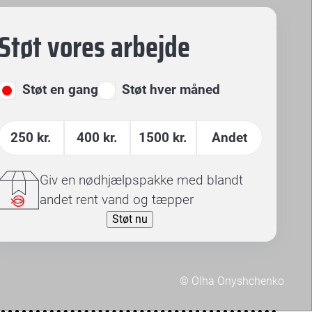
Støt vores arbejde
Støt en gang
Støt hver måned
250
kr.
400
kr.
1500
kr.
Andet
Giv en nødhjælpspakke med blandt
andet rent vand og tæpper
© Olha Onyshchenko