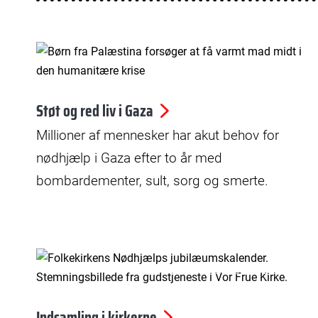
© Abaca/Ritzau Scanpix
Støt og red liv i Gaza
Millioner af mennesker har akut behov for
nødhjælp i Gaza efter to år med
bombardementer, sult, sorg og smerte.
© Henrik Dons Christensen
Indsamling i kirkerne