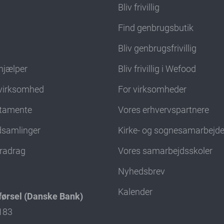
Bliv frivillig
Find genbrugsbutik
d
Bliv genbrugsfrivillig
hjælper
Bliv frivillig i Wefood
virksomhed
For virksomheder
stamente
Vores erhvervspartnere
ndsamlinger
Kirke- og sognesamarbejd
fradrag
Vores samarbejdsskoler
Nyhedsbrev
Kalender
ørsel (Danske Bank)
4183