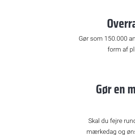
Overra
© Bax Lindhardt
Gør som 150.000 and
form af p
Gør en 
© Mikkel Østergaard
Skal du fejre ru
mærkedag og ønsk