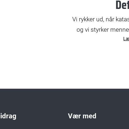
Det
© Sofia Wraber
Vi rykker ud, når kata
og vi styrker menn
Læ
bidrag
Vær med