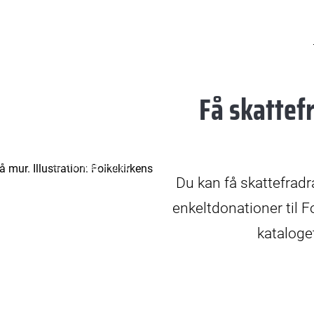
Få skattef
© Yilmaz Polat
Du kan få skattefradr
enkeltdonationer til F
kataloge