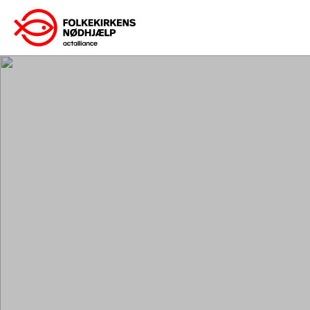
Gå
til
indhold