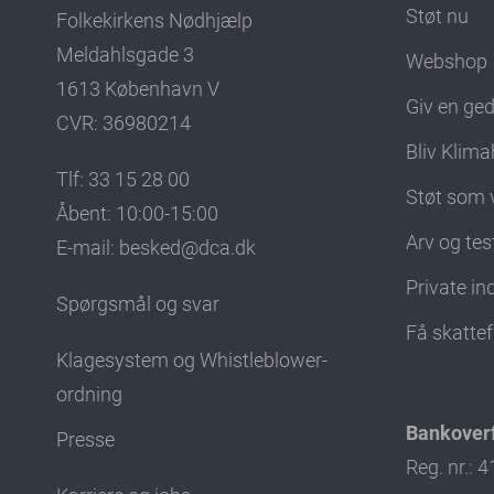
Støt nu
Folkekirkens Nødhjælp
Meldahlsgade 3
Webshop
1613 København V
Giv en ge
CVR: 36980214
Bliv Klima
Tlf: 33 15 28 00
Støt som 
Åbent: 10:00-15:00
Arv og te
E-mail:
besked@dca.dk
Private i
Spørgsmål og svar
Få skatte
Klagesystem og Whistleblower-
ordning
Bankoverf
Presse
Reg. nr.: 