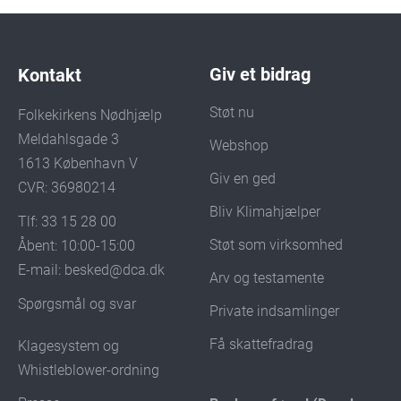
Giv et bidrag
Kontakt
Støt nu
Folkekirkens Nødhjælp
Meldahlsgade 3
Webshop
1613 København V
Giv en ged
CVR: 36980214
Bliv Klimahjælper
Tlf: 33 15 28 00
Støt som virksomhed
Åbent: 10:00-15:00
E-mail:
besked@dca.dk
Arv og testamente
Spørgsmål og svar
Private indsamlinger
Få skattefradrag
Klagesystem og
Whistleblower-ordning