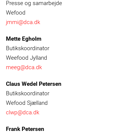
Presse og samarbejde
Wefood
jmmi@dca.dk
Mette Egholm
Butikskoordinator
Weefood Jylland
meeg@dca.dk
Claus Wedel Petersen
Butikskoordinator
Wefood Sjælland
clwp@dca.dk
Frank Petersen