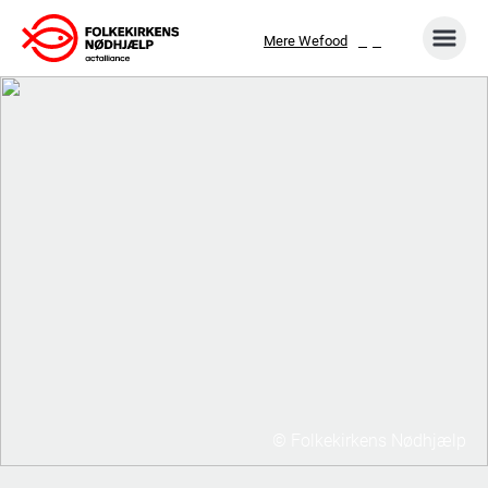
Gå
Mere Wefood
til
indhold
© Folkekirkens Nødhjælp