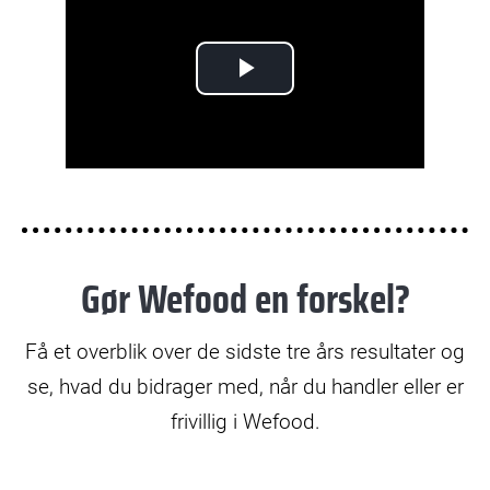
P
l
a
y
Gør Wefood en forskel?
V
i
Få et overblik over de sidste tre års resultater og
d
se, hvad du bidrager med, når du handler eller er
frivillig i Wefood.
e
o