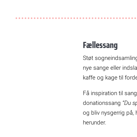
Fællessang
Støt sogneindsamlin
nye sange eller indsl
kaffe og kage til for
Få inspiration til s
donationssang
“Du s
og bliv nysgerrig på,
herunder.