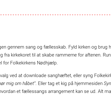
gen gennem sang og fællesskab. Fyld kirken og brug 
ag fra kirkekoret til at skabe rammerne for aftenen. R
del for Folkekirkens Nødhjælp.
angvalg ved at downloade sanghæftet, eller syng Folkek
pør mig om håbet”
. Eller tag et kig på hjemmesiden
Syn
 hvordan et fællessangs arrangement kan se ud. Alt mat