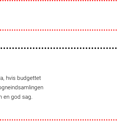
ra, hvis budgettet
Sogneindsamlingen
om en god sag.