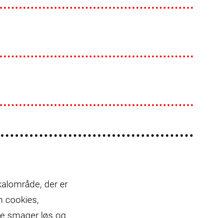
kalområde, der er
m cookies,
le smager løs og