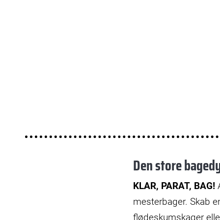
Den store baged
KLAR, PARAT, BAG!
A
mesterbager. Skab en
flødeskumskager ell