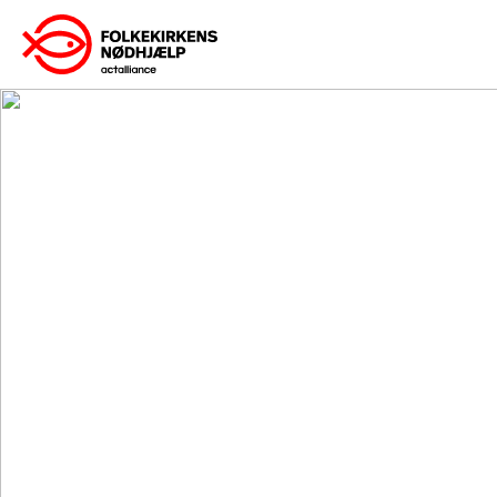
Gå
til
indhold