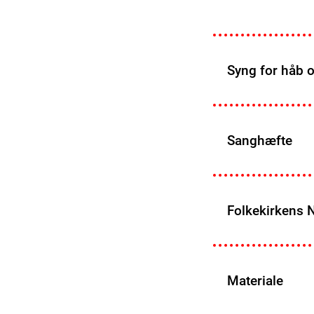
Syng for håb 
Sanghæfte
Folkekirkens 
Materiale