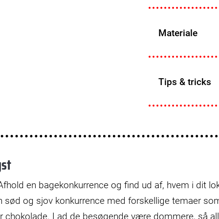
Materiale
Tips & tricks
yst
fhold en bagekonkurrence og find ud af, hvem i dit lo
 sød og sjov konkurrence med forskellige temaer so
er chokolade. Lad de besøgende være dommere, så al