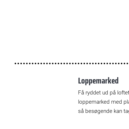
Loppemarked
Få ryddet ud på lofte
loppemarked med plad
så besøgende kan tag