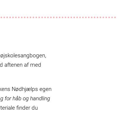
højskolesangbogen,
und aftenen af med
irkens Nødhjælps egen
g for håb og handling
eriale finder du