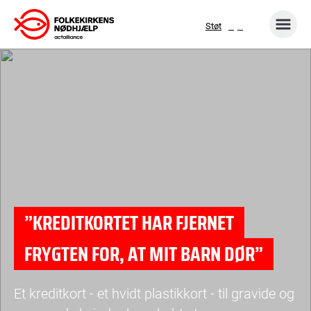
Gå
Støt
til
indhold
”KREDITKORTET HAR FJERNET
FRYGTEN FOR, AT MIT BARN DØR”
Et kreditkort - et hvidt plastikkort - til gravide og