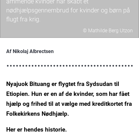
ammende kvinder har skabt et
nødhjælpsgennembrud for kvinder og børn på
flugt fra krig.
© Mathilde Berg Utzon
Kreditkort
til
Af Nikolaj Albrectsen
flygtninge,
der
søger
Nyajuok Bituang er flygtet fra Sydsudan til
for,
at
Etiopien. Hun er en af de kvinder, som har fået
de
hjælp og frihed til at vælge med kreditkortet fra
hver
Folkekirkens Nødhjælp.
uge
kan
Her er hendes historie.
handle