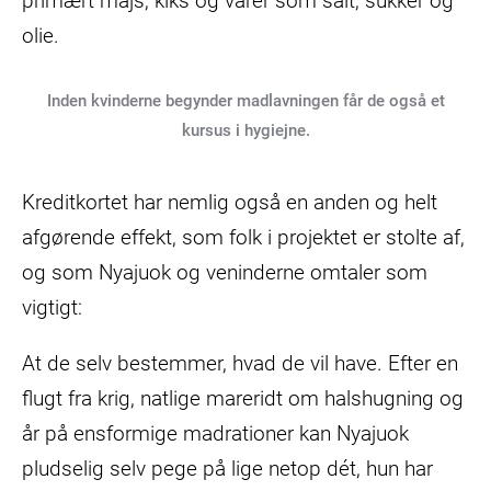
primært majs, kiks og varer som salt, sukker og
olie.
Inden kvinderne begynder madlavningen får de også et
kursus i hygiejne.
Kreditkortet har nemlig også en anden og helt
afgørende effekt, som folk i projektet er stolte af,
og som Nyajuok og veninderne omtaler som
vigtigt:
At de selv bestemmer, hvad de vil have. Efter en
flugt fra krig, natlige mareridt om halshugning og
år på ensformige madrationer kan Nyajuok
pludselig selv pege på lige netop dét, hun har