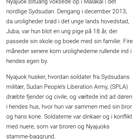
Nyajuok Bituang voksede op i Malakal i det
nordlige Sydsudan. Dengang i december 2013,
da uroligheder brød i det unge lands hovedstad,
Juba, var hun blot en ung pige på 18 år, der
passede sin skole og boede med sin familie. Fire
måneder senere kom urolighederne rullende ind i
hendes egen by.
Nyajuok husker, hvordan soldater fra Sydsudans
militær, Sudan People’s Liberation Army, (SPLA)
dræbte fjender og civile, og væltede ind ad døren
i hendes hus, hvor hun var sammen med sin bror
og hans kone. Soldaterne var dinkaer og i konflikt
med nuere, som var broren og Nyajuoks
stamme-baggrund.