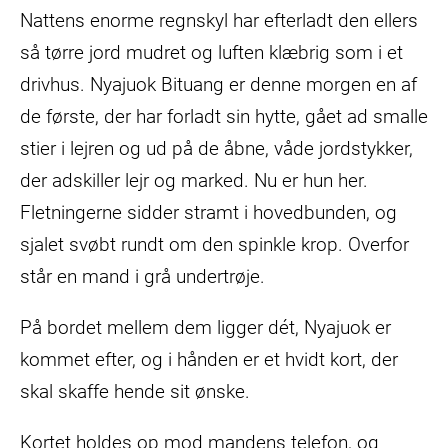
på
Nattens enorme regnskyl har efterladt den ellers
grøntmarked
så tørre jord mudret og luften klæbrig som i et
drivhus. Nyajuok Bituang er denne morgen en af
de første, der har forladt sin hytte, gået ad smalle
stier i lejren og ud på de åbne, våde jordstykker,
der adskiller lejr og marked. Nu er hun her.
Fletningerne sidder stramt i hovedbunden, og
sjalet svøbt rundt om den spinkle krop. Overfor
står en mand i grå undertrøje.
På bordet mellem dem ligger dét, Nyajuok er
kommet efter, og i hånden er et hvidt kort, der
skal skaffe hende sit ønske.
Kortet holdes op mod mandens telefon, og