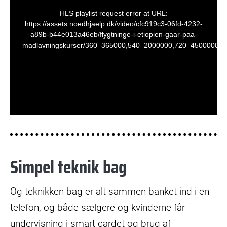
This
HLS playlist request error at URL:
is
https://assets.noedhjaelp.dk/video/cfc919c3-06fd-4232-
a89b-b44e013a46eb/flygtninge-i-etiopien-gaar-paa-
a
madlavningskurser/360_365000,540_2000000,720_4500000,m
modal
window.
Simpel teknik bag
Og teknikken bag er alt sammen banket ind i en
telefon, og både sælgere og kvinderne får
undervisning i smart cardet og brug af