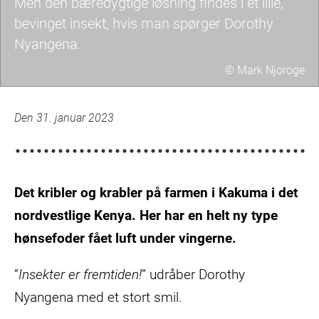
Men den bæredygtige løsning findes i et lille,
bevinget insekt, hvis man spørger Dorothy
Nyangena.
© Mark Njoroge
Woman
in
Den 31. januar 2023
lab
coat
looking
Det kribler og krabler på farmen i Kakuma i det
and
touching
nordvestlige Kenya. Her har en helt ny type
larvae.
hønsefoder fået luft under vingerne.
”
Insekter er fremtiden!
” udråber Dorothy
Nyangena med et stort smil.