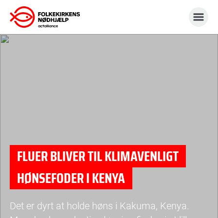
Gå
til
indhold
FLUER BLIVER TIL KLIMAVENLIGT
HØNSEFODER I KENYA
Det er dyrt at holde høns i Kakuma, Kenya.