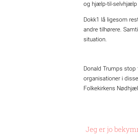
og hjælp-til-selvhjælp
Dokk1 lå ligesom reste
andre tilhørere. Samt
situation.
Donald Trumps stop f
organisationer i dis
Folkekirkens Nødhjælp
Jeg er jo bekymr