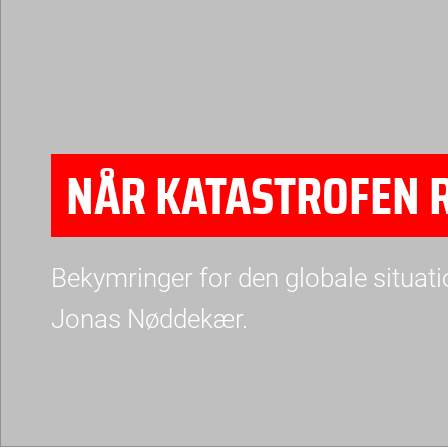
NÅR KATASTROFEN R
Bekymringer for den globale situatio
Jonas Nøddekær.