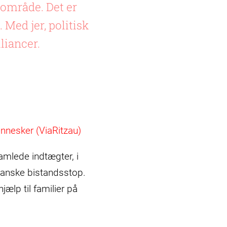
område. Det er
Med jer, politisk
liancer.
ennesker (ViaRitzau)
amlede indtægter, i
rikanske bistandsstop.
ælp til familier på