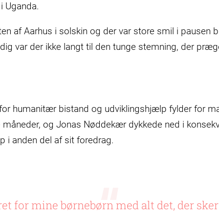
 i Uganda.
n af Aarhus i solskin og der var store smil i pausen bla
idig var der ikke langt til den tunge stemning, der præ
or humanitær bistand og udviklingshjælp fylder for m
se måneder, og Jonas Nøddekær dykkede ned i konsekv
 i anden del af sit foredrag.
et for mine børnebørn med alt det, der sker 