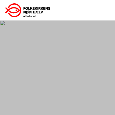
Gå
til
indhold