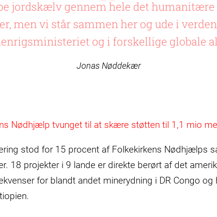
pe jordskælv gennem hele det humanitære 
er, men vi står sammen her og ude i verden. 
nrigsministeriet og i forskellige globale al
Jonas Nøddekær
ns Nødhjælp tvunget til at skære støtten til 1,1 mio m
ring stod for 15 procent af Folkekirkens Nødhjælps s
er. 18 projekter i 9 lande er direkte berørt af det ame
ekvenser for blandt andet minerydning i DR Congo og hj
tiopien.