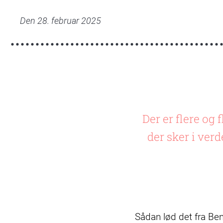
naar-
katastrofen-
Den 28. februar 2025
rammer-
aarhus-
19.02-
44.jpg
Der er flere og
der sker i ver
Sådan lød det fra Bente