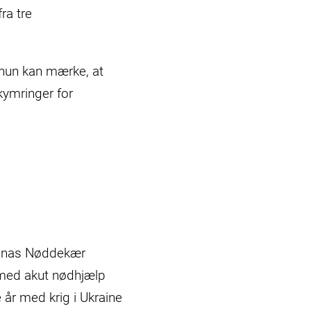
ra tre
 hun kan mærke, at
ymringer for
Jonas Nøddekær
 med akut nødhjælp
e år med krig i Ukraine