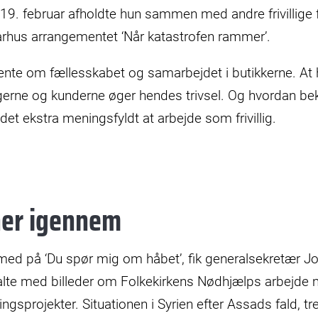
. februar afholdte hun sammen med andre frivillige f
arhus arrangementet ‘Når katastrofen rammer’.
Bente om fællesskabet og samarbejdet i butikkerne. At
rne og kunderne øger hendes trivsel. Og hvordan bek
det ekstra meningsfyldt at arbejde som frivillig.
ner igennem
med på ‘Du spør mig om håbet’, fik generalsekretær 
alte med billeder om Folkekirkens Nødhjælps arbejde
ngsprojekter. Situationen i Syrien efter Assads fald, tr