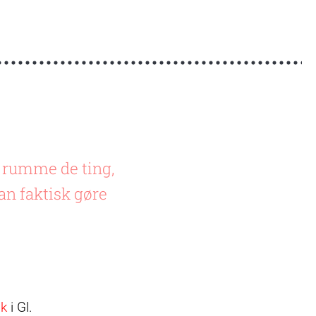
e rumme de ting,
an faktisk gøre
ik
i Gl.