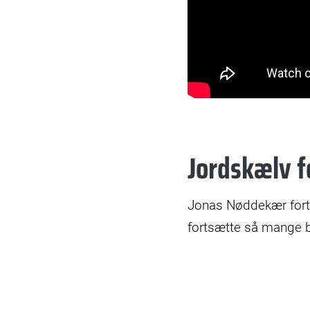
Jordskælv 
Jonas Nøddekær fortal
fortsætte så mange b