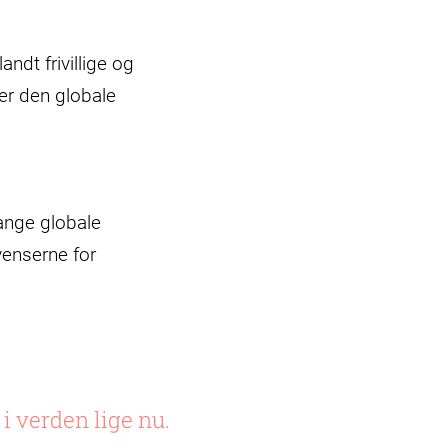
ndt frivillige og
ger den globale
ange globale
enserne for
i verden lige nu.