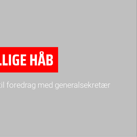
LIGE HÅB
e til foredrag med generalsekretær