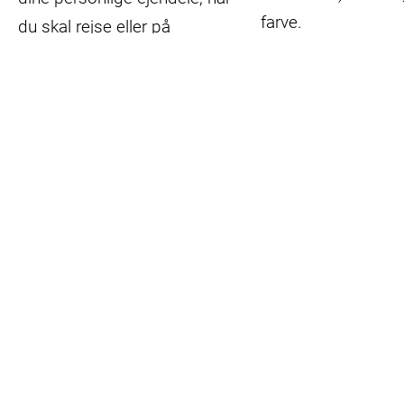
farve.
du skal rejse eller på
festival.
Gå til webshop
Giv et bidrag
Kontakt
Støt nu
Folkekirkens Nødhjælp
Meldahlsgade 3
Webshop
1613 København V
Giv en ged
CVR: 36980214
Bliv Klimahjælper
Tlf: 33 15 28 00
Støt som virksomhed
Åbent: 10:00-15:00