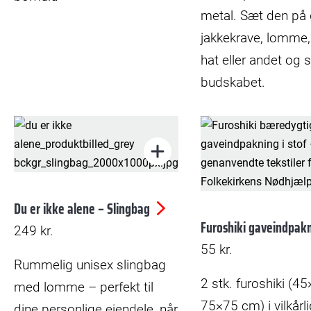
metal. Sæt den på 
jakkekrave, lomme,
hat eller andet og 
budskabet.
Du er ikke alene – Slingbag
Furoshiki gaveindpak
249
kr.
55
kr.
Rummelig unisex slingbag
2 stk. furoshiki (4
med lomme – perfekt til
75×75 cm) i vilkårl
dine personlige ejendele, når