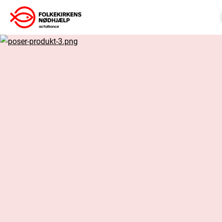
Gå
til
indhold