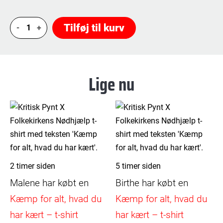
Du
Tilføj til kurv
er
ikke
alene
Lige nu
-
Pin
antal
2 timer siden
5 timer siden
Malene
har købt en
Birthe
har købt en
Kæmp for alt, hvad du
Kæmp for alt, hvad du
har kært – t-shirt
har kært – t-shirt