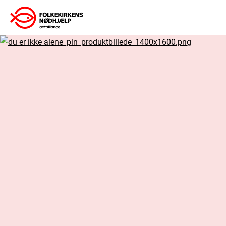
Gå
til
indhold