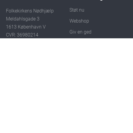
Støt nu
Folkekirkens Nødhjælp
Meldahlsgade 3
Webshop
1613 København V
Giv en ged
CVR: 36980214
Bliv Klimahjælper
Tlf: 33 15 28 00
Støt som virksomhed
Åbent: 10:00-15:00
E-mail:
besked@dca.dk
Arv og testamente
Spørgsmål og svar
Private indsamlinger
Få skattefradrag
Klagesystem og
Whistleblower-ordning
Presse
Bankoverførsel (Danske
Bank)
Karriere og jobs
Reg. nr.: 4183
Konto nr.: 5400023