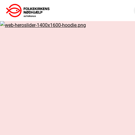
Gå
til
indhold