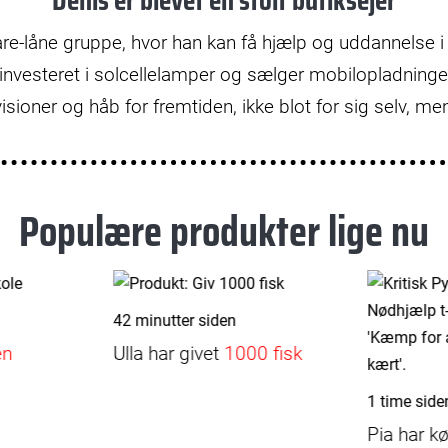
Denis er blevet en stolt butiksejer
re-låne gruppe, hvor han kan få hjælp og uddannelse i 
nvesteret i solcellelamper og sælger mobilopladninger
isioner og håb for fremtiden, ikke blot for sig selv, men
Populære produkter lige nu
42 minutter siden
en
Ulla
har givet
1000 fisk
1 time side
Pia
har k