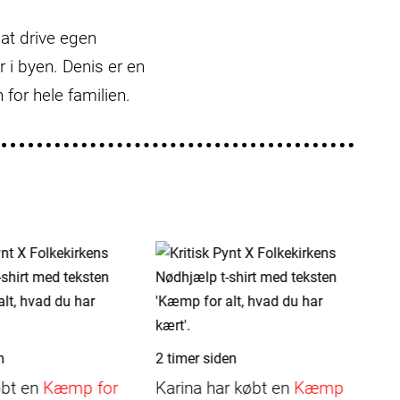
at drive egen
 i byen. Denis er en
 for hele familien.
n
2 timer siden
7 
øbt en
Kæmp for
Karina
har købt en
Kæmp
K