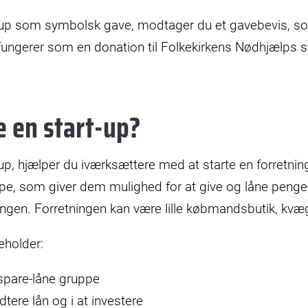
t-up som symbolsk gave, modtager du et gavebevis, som
 fungerer som en donation til Folkekirkens Nødhjælps st
e en start-up?
-up, hjælper du iværksættere med at starte en forretni
ppe, som giver dem mulighed for at give og låne pen
tningen. Forretningen kan være lille købmandsbutik, kvæ
eholder:
spare-låne gruppe
dtere lån og i at investere