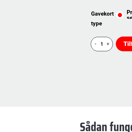
Pr
Gavekort
se
type
Giv
Til
en
start-
up
antal
Sådan fung