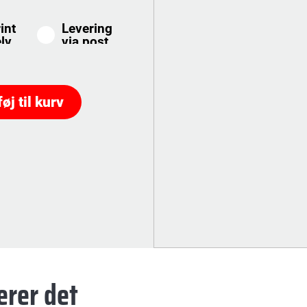
int
Levering
lv
via post
føj til kurv
erer det