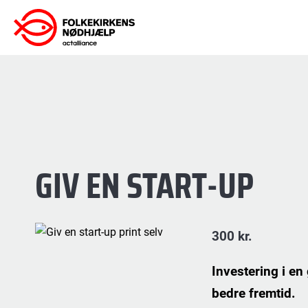
Gå
til
indhold
GIV EN START-UP
300
kr.
Investering i en
bedre fremtid.