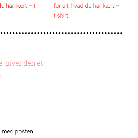
du har kært – t-
for alt, hvad du har kært –
fo
t-shirt
t-
e, giver den et
.
ig med posten.