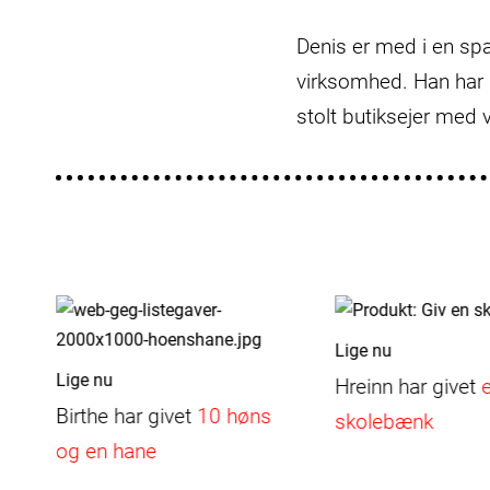
Denis er med i en spa
virksomhed. Han har i
stolt butiksejer med v
Lige nu
Lige nu
Hreinn
har givet
Birthe
har givet
10 høns
skolebænk
og en hane