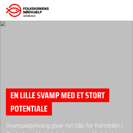
Gå
til
indhold
EN LILLE SVAMP MED ET STORT
POTENTIALE
Svampedyrkning giver nyt håb for fremtiden i