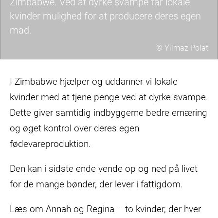
Zimbabwe. Ved at dyrke svampe får lokale
kvinder mulighed for at producere deres egen
mad.
© Yilmaz Polat
Kvinde
dyrker
I Zimbabwe hjælper og uddanner vi lokale
svampe
kvinder med at tjene penge ved at dyrke svampe.
i
Dette giver samtidig indbyggerne bedre ernæring
Zimbabwe
og øget kontrol over deres egen
fødevareproduktion.
Den kan i sidste ende vende op og ned på livet
for de mange bønder, der lever i fattigdom.
Læs om Annah og Regina – to kvinder, der hver