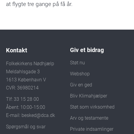
at flygte tre gange på få år.
Giv et bidrag
Kontakt
Støt nu
Folkekirkens Nødhjælp
Meldahlsgade 3
Webshop
1613 København V
Giv en ged
CVR: 36980214
Bliv Klimahjælper
Tlf: 33 15 28 00
Støt som virksomhed
Åbent: 10:00-15:00
E-mail:
besked@dca.dk
Arv og testamente
Spørgsmål og svar
Private indsamlinger