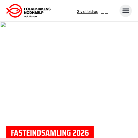
Gå
Giv et bidrag
til
indhold
FASTEINDSAMLING 2026