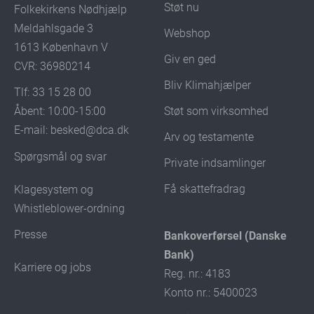
Støt nu
Folkekirkens Nødhjælp
Meldahlsgade 3
Webshop
1613 København V
Giv en ged
CVR: 36980214
Bliv Klimahjælper
Tlf: 33 15 28 00
Støt som virksomhed
Åbent: 10:00-15:00
E-mail:
besked@dca.dk
Arv og testamente
Spørgsmål og svar
Private indsamlinger
Få skattefradrag
Klagesystem og
Whistleblower-ordning
Presse
Bankoverførsel (Danske
Bank)
Karriere og jobs
Reg. nr.: 4183
Konto nr.: 5400023