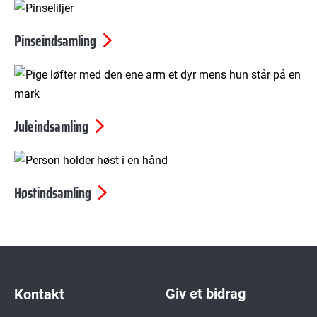
Pinseindsamling
© Bax Lindhardt
Juleindsamling
© Conor Wall
Høstindsamling
Giv et bidrag
Kontakt