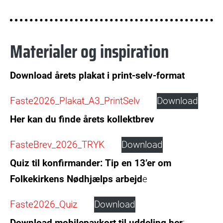
Materialer og inspiration
Download årets plakat i print-selv-format
Faste2026_Plakat_A3_PrintSelv
Download
Her kan du finde årets kollektbrev
FasteBrev_2026_TRYK
Download
Quiz til konfirmander:
Tip en 13’er om
Folkekirkens Nødhjælps arbejd
e
Faste2026_Quiz
Download
Download mobilepaykort til uddeling her
: