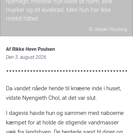
hjemegn, mistede hun både sit hjem, sine
marker og sit levebrød. Men hun har ikke
mistet håbet.
© Jesper Houborg
jh-
southsudan-
Af Rikke Hovn Poulsen
2025-
Den 3. august 2026
010-
scaled.jpg
Da vandet nåede hende til knæene inde i huset,
vidste Nyengieth Chol, at det var slut.
I dagevis havde hun og sammen med naboerne
kæmpet for at holde de stigende vandmasser
væk fra landsbyen. De hentede sand til diger og