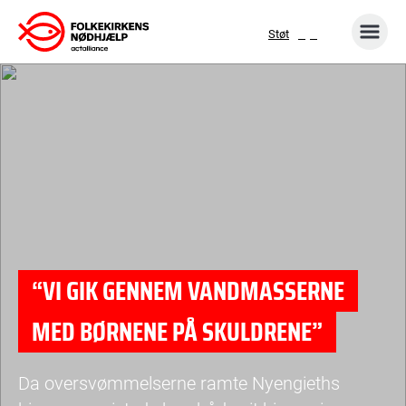
Gå
Støt
til
indhold
“VI GIK GENNEM VANDMASSERNE
MED BØRNENE PÅ SKULDRENE”
Da oversvømmelserne ramte Nyengieths