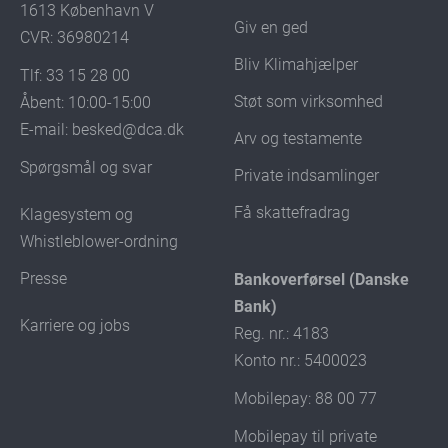
1613 København V
Giv en ged
CVR: 36980214
Bliv Klimahjælper
Tlf: 33 15 28 00
Støt som virksomhed
Åbent: 10:00-15:00
E-mail:
besked@dca.dk
Arv og testamente
Spørgsmål og svar
Private indsamlinger
Få skattefradrag
Klagesystem og
Whistleblower-ordning
Presse
Bankoverførsel (Danske
Bank)
Karriere og jobs
Reg. nr.: 4183
Konto nr.: 5400023
Mobilepay: 88 00 77
Mobilepay til private