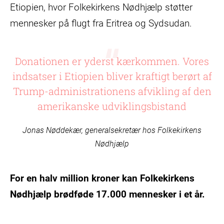
Etiopien, hvor Folkekirkens Nødhjælp støtter
mennesker på flugt fra Eritrea og Sydsudan.
Donationen er yderst kærkommen. Vores
indsatser i Etiopien bliver kraftigt berørt af
Trump-administrationens afvikling af den
amerikanske udviklingsbistand
Jonas Nøddekær, generalsekretær hos Folkekirkens
Nødhjælp
For en halv million kroner kan Folkekirkens
Nødhjælp brødføde 17.000 mennesker i et år.