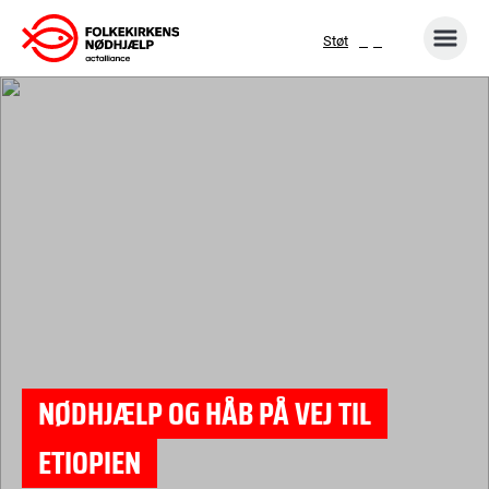
Gå
Støt
til
indhold
NØDHJÆLP OG HÅB PÅ VEJ TIL
ETIOPIEN