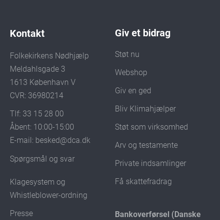
Giv et bidrag
Kontakt
Støt nu
Folkekirkens Nødhjælp
Meldahlsgade 3
Webshop
1613 København V
Giv en ged
CVR: 36980214
Bliv Klimahjælper
Tlf: 33 15 28 00
Støt som virksomhed
Åbent: 10:00-15:00
E-mail:
besked@dca.dk
Arv og testamente
Spørgsmål og svar
Private indsamlinger
Få skattefradrag
Klagesystem og
Whistleblower-ordning
Presse
Bankoverførsel (Danske