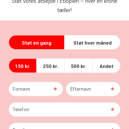
Støt vores arbejde i Etiopien – hver en krone
tæller!