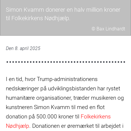
Simon Kvamm donerer en halv million kroner
til Folkekirkens Nødhjælp.
© Bax Lindhardt
Rabla
i
Den 8. april 2025
Etiopien.
Rabla
fungerede
I en tid, hvor Trump-administrationens
som
en
nedskæringer på udviklingsbistanden har rystet
af
humanitære organisationer, træder musikeren og
frontfigurene
kunstneren Simon Kvamm til med en flot
i
donation på 500.000 kroner til
Folkekirkens
SI
Nødhjælp
. Donationen er øremærket til arbejdet i
2023.