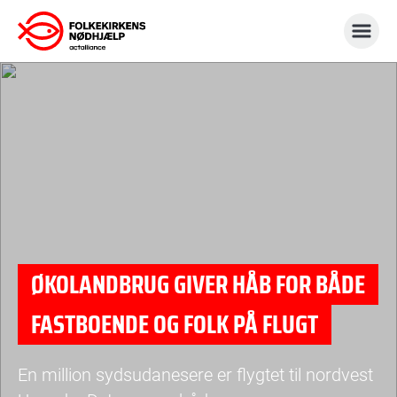
Gå
til
indhold
ØKOLANDBRUG GIVER HÅB FOR BÅDE
FASTBOENDE OG FOLK PÅ FLUGT
En million sydsudanesere er flygtet til nordvest