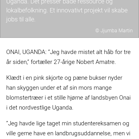
Uganda. Det presser både ressource og
lokalbefolkning. Et innovativt projekt vil skabe
jobs til alle.
© Jjumba Martin
Mand
poserer
ONAI, UGANDA: ”Jeg havde mistet alt håb for tre
smilende
år siden,” fortæller 27-årige Nobert Amatre.
mens
kvinde
Klædt i en pink skjorte og pæne bukser nyder
skræller
han skyggen under et af sin mors mange
kartofler
blomstertræer i et stille hjørne af landsbyen Onai
i det nordvestlige Uganda.
”Jeg havde lige taget min studentereksamen og
ville gerne have en landbrugsuddannelse, men vi