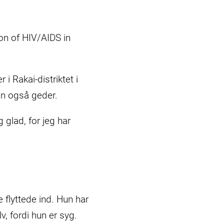
on of HIV/AIDS in
i Rakai-distriktet i
en også geder.
g glad, for jeg har
flyttede ind. Hun har
, fordi hun er syg.