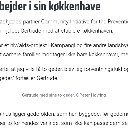
bejder i sin køkkenhave
ødhjælps partner Community Initiative for the Preventi
r hjulpet Gertrude med at etablere køkkenhaven.
r et hiv/aids-projekt i Kampangi og fire andre landsbyer 
 sårbare familier modtager ikke bare køkkenhaver, m
rte, at jeg ville få to geder, blev jeg forventningsfuld o
eder,” fortæller Gertrude.
Gertrude med sine to geder. ©Peter Høvring
s hus ligger gedefolden, som hun byggede, før gederne 
er to for hendes veninde, som ikke kan passe dem selv