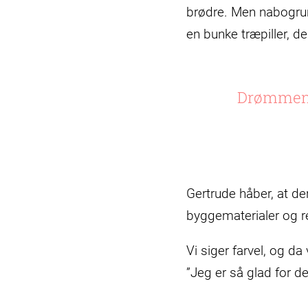
brødre. Men nabogrund
en bunke træpiller, 
Drømmen e
Gertrude håber, at de
byggematerialer og 
Vi siger farvel, og d
”Jeg er så glad for den