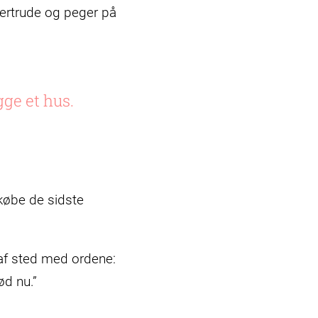
Gertrude og peger på
ge et hus.
 købe de sidste
s af sted med ordene:
ød nu.”