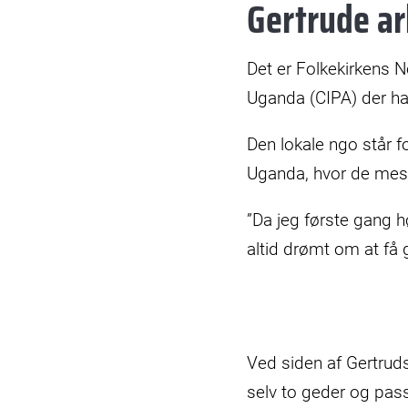
Gertrude ar
Det er Folkekirkens N
Uganda (CIPA) der ha
Den lokale ngo står fo
Uganda, hvor de mest
”Da jeg første gang hø
altid drømt om at få g
Ved siden af Gertrud
selv to geder og pass