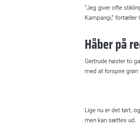
”Jeg giver ofte stiklin
Kampangi,” fortæller 
Håber på r
Gertrude høster to g
med at forspire grøn 
Lige nu er det tørt, o
men kan sættes ud.