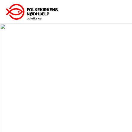
Gå
til
indhold