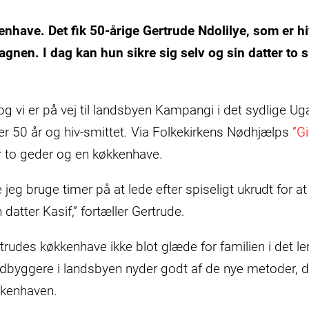
nhave. Det fik 50-årige Gertrude Ndolilye, som er hiv
gnen. I dag kan hun sikre sig selv og sin datter to 
 og vi er på vej til landsbyen Kampangi i det sydlige U
er 50 år og hiv-smittet. Via Folkekirkens Nødhjælps
”G
r to geder og en køkkenhave.
 jeg bruge timer på at lede efter spiseligt ukrudt for a
datter Kasif,” fortæller Gertrude.
rudes køkkenhave ikke blot glæde for familien i det ler
yggere i landsbyen nyder godt af de nye metoder, de
kkenhaven.