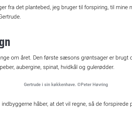
ger fra det plantebed, jeg bruger til forspiring, til mine 
Gertrude.
egn
ange om året. Den første sæsons grøntsager er brugt o
peber, aubergine, spinat, hvidkål og gulerødder.
Gertrude i sin køkkenhave. ©Peter Høvring
g indbyggerne håber, at det vil regne, så de forspirede p