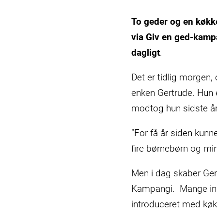
0017821-
scaled-
To geder og en køkke
scaled.jpg
via Giv en ged-kampa
dagligt
.
Det er tidlig morgen,
enken Gertrude. Hun 
modtog hun sidste å
”For få år siden kunne
fire børnebørn og min 
Men i dag skaber Gert
Kampangi. Mange indb
introduceret med kø