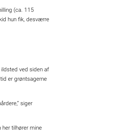
lling (ca. 115
kid hun fik, desværre
 ildsted ved siden af
 tid er grøntsagerne
årdere,” siger
her tilhører mine