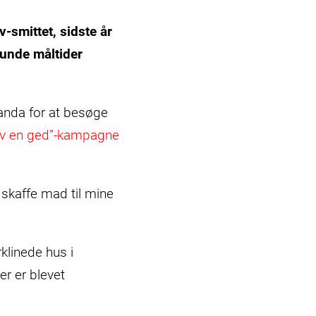
-smittet, sidste år
sunde måltider
ganda for at besøge
iv en ged”-kampagne
t skaffe mad til mine
klinede hus i
r er blevet