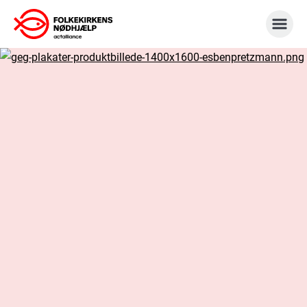
Gå
til
indhold