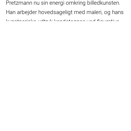
Pretzmann nu sin energi omkring billedkunsten.
Han arbejder hovedsageligt med maleri, og hans
kunstneriske udtryk kendetegnes ved figurative
motiver med et humoristisk eller surrealistisk
tvist – noget man kan grine af eller tænke over.
Pretzmanns kunst tager afsæt i et ønske om at
udvide, hvordan vi ser verden, og med plakaten
til ’Giv en Ged’-kampagnen kombinerer han – på
en enkel og tilgængelig måde – humor, håb og
handlekraft.
Læg supergeden i kurv