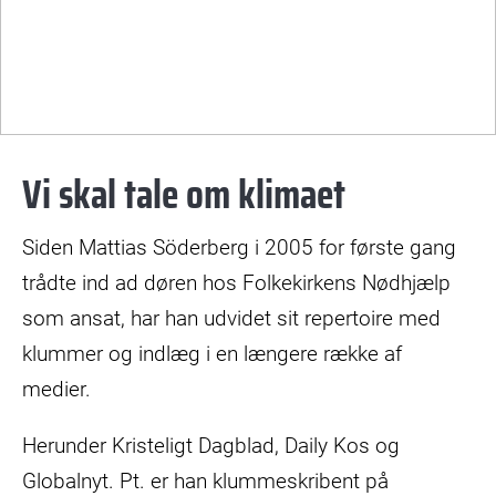
Mød Mattias Söderberg - vores helt egen
rådgiver, der sætter klimaforandringerne på
dagsordenen.
Mattias
Vi skal tale om klimaet
Söderberg
taler
foran
Siden Mattias Söderberg i 2005 for første gang
Christiansborg
trådte ind ad døren hos Folkekirkens Nødhjælp
som ansat, har han udvidet sit repertoire med
klummer og indlæg i en længere række af
medier.
Herunder Kristeligt Dagblad, Daily Kos og
Globalnyt. Pt. er han klummeskribent på