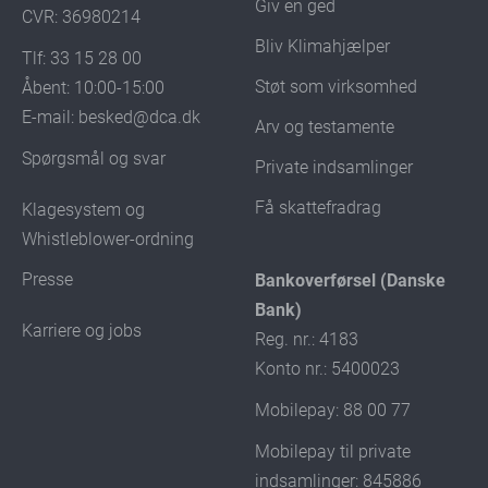
Giv en ged
CVR: 36980214
Bliv Klimahjælper
Tlf: 33 15 28 00
Støt som virksomhed
Åbent: 10:00-15:00
E-mail:
besked@dca.dk
Arv og testamente
Spørgsmål og svar
Private indsamlinger
Få skattefradrag
Klagesystem og
Whistleblower-ordning
Presse
Bankoverførsel (Danske
Bank)
Karriere og jobs
Reg. nr.: 4183
Konto nr.: 5400023
Mobilepay: 88 00 77
Mobilepay til private
indsamlinger: 845886