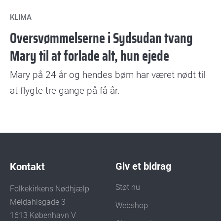
KLIMA
Oversvømmelserne i Sydsudan tvang
Mary til at forlade alt, hun ejede
Mary på 24 år og hendes børn har været nødt til
at flygte tre gange på få år.
Giv et bidrag
Kontakt
Støt nu
Folkekirkens Nødhjælp
Meldahlsgade 3
Webshop
1613 København V