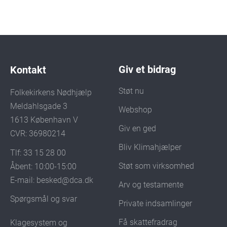
Giv et bidrag
Kontakt
Støt nu
Folkekirkens Nødhjælp
Meldahlsgade 3
Webshop
1613 København V
Giv en ged
CVR: 36980214
Bliv Klimahjælper
Tlf: 33 15 28 00
Støt som virksomhed
Åbent: 10:00-15:00
E-mail:
besked@dca.dk
Arv og testamente
Spørgsmål og svar
Private indsamlinger
Få skattefradrag
Klagesystem og