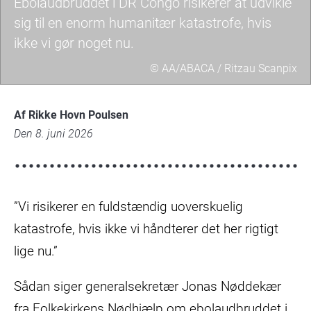
Ebolaudbruddet i DR Congo risikerer at udvikle
sig til en enorm humanitær katastrofe, hvis
ikke vi gør noget nu.
© AA/ABACA / Ritzau Scanpix
20260525-
195303-
Af Rikke Hovn Poulsen
2-
Den 8. juni 2026
3600x2395ma.jpg
”Vi risikerer en fuldstændig uoverskuelig
katastrofe, hvis ikke vi håndterer det her rigtigt
lige nu.”
Sådan siger generalsekretær Jonas Nøddekær
fra Folkekirkens Nødhjælp om ebolaudbruddet i