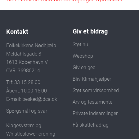
Giv et bidrag
Kontakt
Støt nu
Folkekirkens Nødhjælp
Meldahlsgade 3
Webshop
1613 København V
Giv en ged
CVR: 36980214
Bliv Klimahjælper
Tlf: 33 15 28 00
Støt som virksomhed
Åbent: 10:00-15:00
E-mail:
besked@dca.dk
Arv og testamente
Spørgsmål og svar
Private indsamlinger
Få skattefradrag
Klagesystem og
Whistleblower-ordning