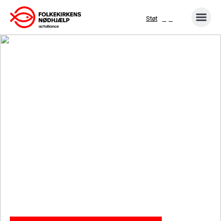
Gå
Støt
til
indhold