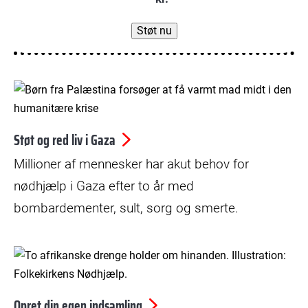
© Abaca/Ritzau Scanpix
Støt og red liv i Gaza
Millioner af mennesker har akut behov for
nødhjælp i Gaza efter to år med
bombardementer, sult, sorg og smerte.
© Yilmaz Polat
Opret din egen indsamling