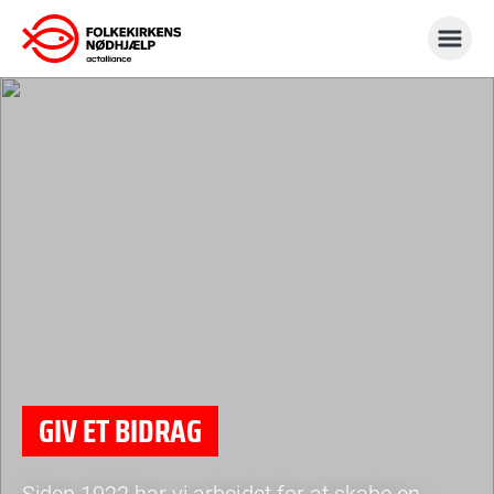
Gå
til
indhold
GIV ET BIDRAG