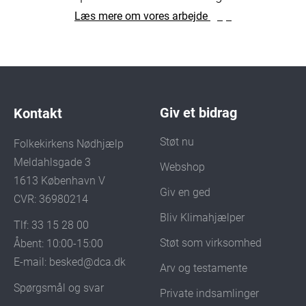
Læs mere om vores arbejde
Giv et bidrag
Kontakt
Støt nu
Folkekirkens Nødhjælp
Meldahlsgade 3
Webshop
1613 København V
Giv en ged
CVR: 36980214
Bliv Klimahjælper
Tlf: 33 15 28 00
Støt som virksomhed
Åbent: 10:00-15:00
E-mail:
besked@dca.dk
Arv og testamente
Spørgsmål og svar
Private indsamlinger