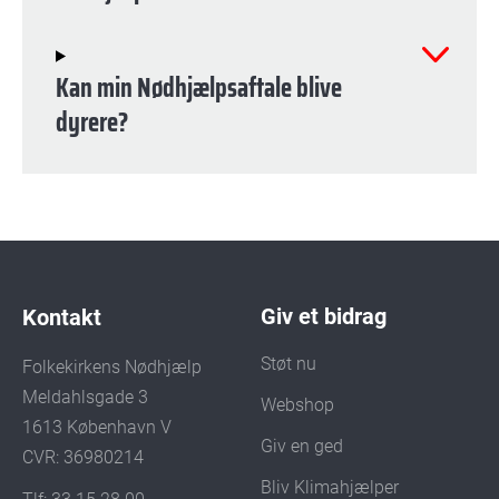
Kan min Nødhjælpsaftale blive
dyrere?
Giv et bidrag
Kontakt
Støt nu
Folkekirkens Nødhjælp
Meldahlsgade 3
Webshop
1613 København V
Giv en ged
CVR: 36980214
Bliv Klimahjælper