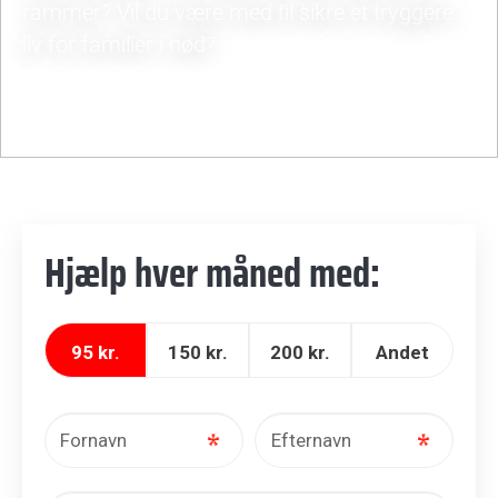
rammer? Vil du være med til sikre et tryggere
liv for familier i nød?
Bliv Nødhjælper
© Batoul Ali
Hjælp hver måned med: