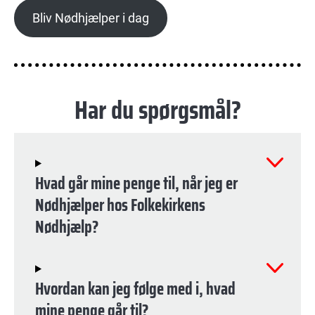
a
Bliv Nødhjælper i dag
y
V
i
Har du spørgsmål?
d
e
Hvad går mine penge til, når jeg er
o
Nødhjælper hos Folkekirkens
Nødhjælp?
Hvordan kan jeg følge med i, hvad
mine penge går til?