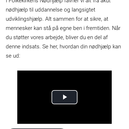
I Folkekirkens Nødhjælp favner vi alt fra akut
nødhjælp til uddannelse og langsigtet
udviklingshjælp. Alt sammen for at sikre, at
mennesker kan stå på egne ben i fremtiden. Når
du støtter vores arbejde, bliver du en del af
denne indsats. Se her, hvordan din nødhjælp kan
se ud:
P
l