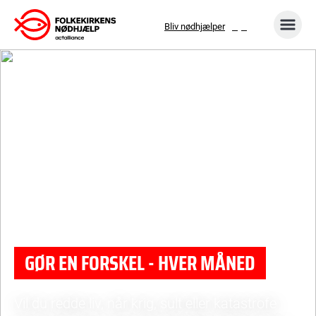
Gå
Bliv nødhjælper
til
indhold
GØR EN FORSKEL - HVER MÅNED
Vil du redde liv, når krig, sult eller katastrofe