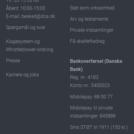
Tlf: 33 15 28 00
Støt som virksomhed
Åbent: 10:00-15:00
E-mail:
besked@dca.dk
Arv og testamente
Spørgsmål og svar
Private indsamlinger
Få skattefradrag
Klagesystem og
Whistleblower-ordning
Presse
Bankoverførsel (Danske
Bank)
Karriere og jobs
Reg. nr.: 4183
Konto nr.: 5400023
Mobilepay: 88 00 77
Mobilepay til private
indsamlinger: 845886
Sms STØT til 1911 (150 kr.)