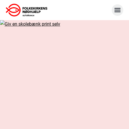
Gå
til
indhold