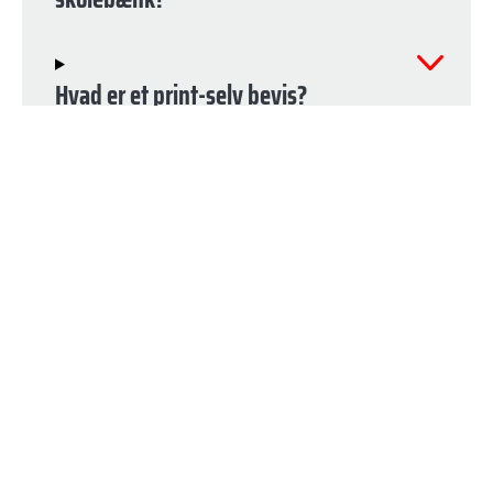
Hvad er et print-selv bevis?
Sender I gavebeviser til udlandet?
Hvor hurtigt får jeg mit gavebevis?
Står prisen på gavebeviset?
Kan jeg få skattefradrag?