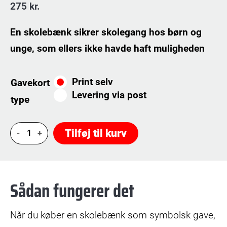
275
kr.
En skolebænk sikrer skolegang hos børn og
unge, som ellers ikke havde haft muligheden
Print selv
Gavekort
Levering via post
type
Giv
Tilføj til kurv
en
skolebænk
antal
Sådan fungerer det
Når du køber en skolebænk som symbolsk gave,