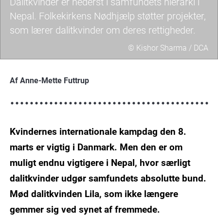
Dalitkvinder er nederst i samfundets hierarki i
Nepal. Folkekirkens Nødhjælp støtter projekter,
som lærer dalitkvinder om deres rettigheder.
© Kishor Sharma / DCA
Dalitkvinder
vandrer
Af Anne-Mette Futtrup
med
skilte
på
Kvindernes internationale kampdag den 8.
kvindernes
internationale
marts er vigtig i Danmark. Men den er om
kampdag
muligt endnu vigtigere i Nepal, hvor særligt
dalitkvinder udgør samfundets absolutte bund.
Mød dalitkvinden Lila, som ikke længere
gemmer sig ved synet af fremmede.