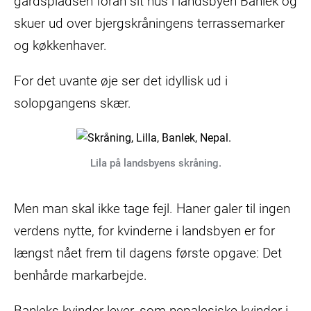
gårdspladsen foran sit hus i landsbyen Banlek og
skuer ud over bjergskråningens terrassemarker
og køkkenhaver.
For det uvante øje ser det idyllisk ud i
solopgangens skær.
Lila på landsbyens skråning.
Men man skal ikke tage fejl. Haner galer til ingen
verdens nytte, for kvinderne i landsbyen er for
længst nået frem til dagens første opgave: Det
benhårde markarbejde.
Banleks kvinder lever, som nepalesiske kvinder i