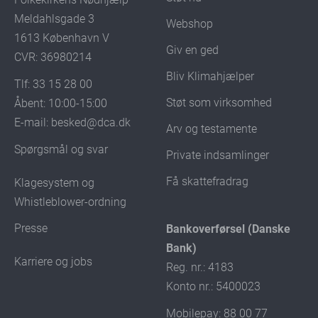
Meldahlsgade 3
Webshop
1613 København V
Giv en ged
CVR: 36980214
Bliv Klimahjælper
Tlf: 33 15 28 00
Støt som virksomhed
Åbent: 10:00-15:00
E-mail:
besked@dca.dk
Arv og testamente
Spørgsmål og svar
Private indsamlinger
Få skattefradrag
Klagesystem og
Whistleblower-ordning
Presse
Bankoverførsel (Danske
Bank)
Karriere og jobs
Reg. nr.: 4183
Konto nr.: 5400023
Mobilepay: 88 00 77