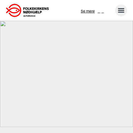
Gå
Se mere
til
indhold