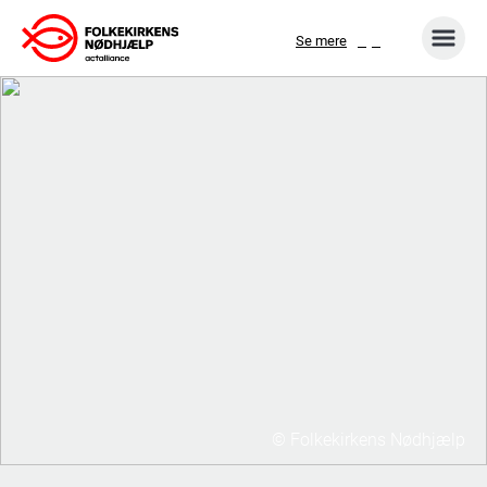
Gå
Se mere
til
indhold
© Folkekirkens Nødhjælp