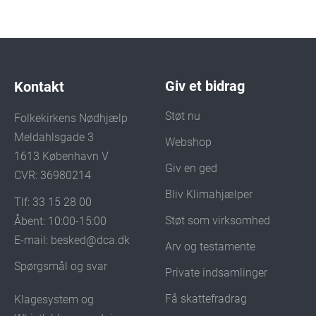
Giv et bidrag
Kontakt
Støt nu
Folkekirkens Nødhjælp
Meldahlsgade 3
Webshop
1613 København V
Giv en ged
CVR: 36980214
Bliv Klimahjælper
Tlf: 33 15 28 00
Støt som virksomhed
Åbent: 10:00-15:00
E-mail:
besked@dca.dk
Arv og testamente
Spørgsmål og svar
Private indsamlinger
Få skattefradrag
Klagesystem og