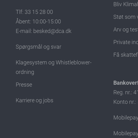
Bliv Klima
Tlf: 33 15 28 00
Støt som 
Åbent: 10:00-15:00
Arv og te
E-mail:
besked@dca.dk
Private i
Spørgsmål og svar
Få skatte
Klagesystem og Whistleblower-
ordning
Bankoverf
Presse
Reg. nr.: 
Karriere og jobs
Konto nr.
Mobilepay
Mobilepay 