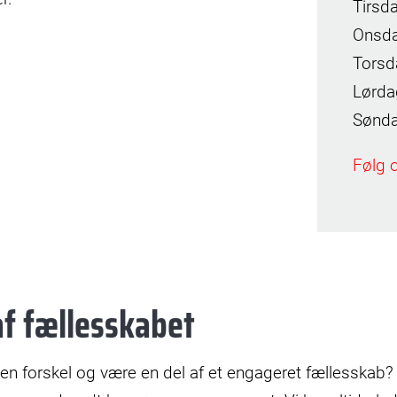
Tirsd
Onsda
Torsd
Lørda
Sønda
Følg 
af fællesskabet
e en forskel og være en del af et engageret fællesskab?