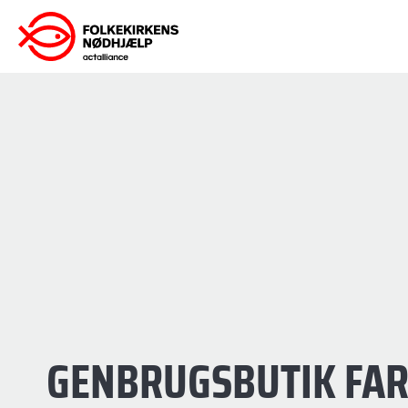
Gå
til
indhold
GENBRUGSBUTIK FA