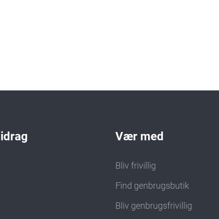
bidrag
Vær med
Bliv frivillig
Find genbrugsbutik
d
Bliv genbrugsfrivillig