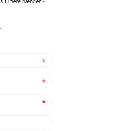
s til flere hænder –
r