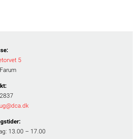
se:
etorvet 5
 Farum
kt:
 2837
rug@dca.dk
gstider:
g: 13.00 – 17.00