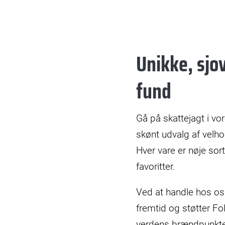
Unikke, sj
fund
Gå på skattejagt i vo
skønt udvalg af velho
Hver vare er nøje sor
favoritter.
Ved at handle hos os
fremtid og støtter Fo
verdens brændpunkte