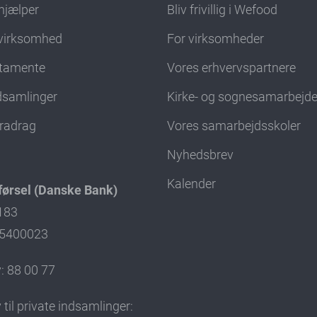
hjælper
Bliv frivillig i Wefood
virksomhed
For virksomheder
stamente
Vores erhvervspartnere
ndsamlinger
Kirke- og sognesamarbejd
fradrag
Vores samarbejdsskoler
Nyhedsbrev
Kalender
ørsel (Danske Bank)
4183
: 5400023
: 88 00 77
til private indsamlinger: