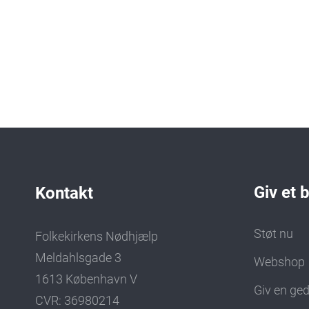
Giv et 
Kontakt
Støt nu
Folkekirkens Nødhjælp
Meldahlsgade 3
Webshop
1613 København V
Giv en ge
CVR: 36980214