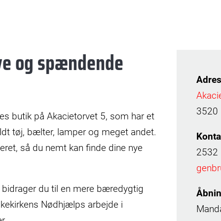
ove og spændende
Adres
Akaci
3520
res butik på Akacietorvet 5, som har et
ldt tøj, bælter, lamper og meget andet.
Konta
teret, så du nemt kan finde dine nye
2532
genb
 bidrager du til en mere bæredygtig
Åbnin
lkekirkens Nødhjælps arbejde i
Manda
r.