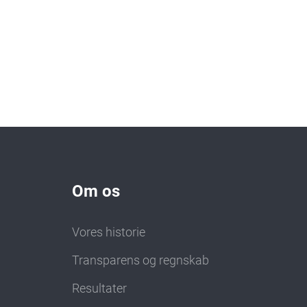
Om os
Vores historie
Transparens og regnskab
Resultater