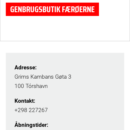
GENBRUGSBUTIK FÆRØERNE
Bliv frivillig
© Folkekirkens Nødhjælp
Adresse:
Grims Kambans Gøta 3
100 Tórshavn
Kontakt:
+298 227267
Åbningstider: