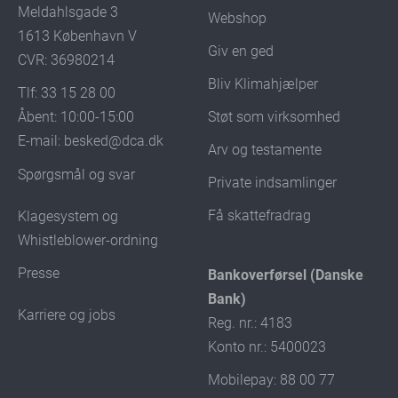
Meldahlsgade 3
Webshop
1613 København V
Giv en ged
CVR: 36980214
Bliv Klimahjælper
Tlf: 33 15 28 00
Støt som virksomhed
Åbent: 10:00-15:00
E-mail:
besked@dca.dk
Arv og testamente
Spørgsmål og svar
Private indsamlinger
Få skattefradrag
Klagesystem og
Whistleblower-ordning
Presse
Bankoverførsel (Danske
Bank)
Karriere og jobs
Reg. nr.: 4183
Konto nr.: 5400023
Mobilepay: 88 00 77