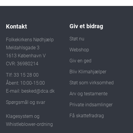
Giv et bidrag
Kontakt
Støt nu
Folkekirkens Nødhjælp
Meldahlsgade 3
Webshop
1613 København V
Giv en ged
CVR: 36980214
Bliv Klimahjælper
Tlf: 33 15 28 00
Støt som virksomhed
Åbent: 10:00-15:00
E-mail:
besked@dca.dk
Arv og testamente
Spørgsmål og svar
Private indsamlinger
Få skattefradrag
Klagesystem og
Whistleblower-ordning