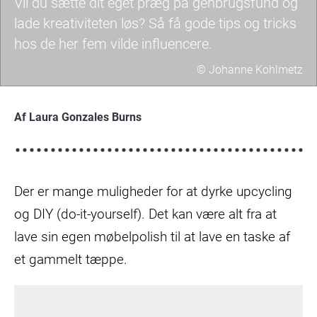
Vil du sætte dit eget præg på genbrugsfund og
lade kreativiteten løs? Så få gode tips og tricks
hos de her fem vilde influencere.
© Johanne Kohlmetz
Johanne
Kohlmetz
Af Laura Gonzales Burns
deler
fantastiske
upcycling-
Der er mange muligheder for at dyrke upcycling
tips
på
og DIY (do-it-yourself). Det kan være alt fra at
sin
lave sin egen møbelpolish til at lave en taske af
Instagram
et gammelt tæppe.