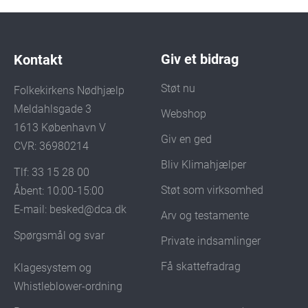
Giv et bidrag
Kontakt
Støt nu
Folkekirkens Nødhjælp
Meldahlsgade 3
Webshop
1613 København V
Giv en ged
CVR: 36980214
Bliv Klimahjælper
Tlf: 33 15 28 00
Støt som virksomhed
Åbent: 10:00-15:00
E-mail:
besked@dca.dk
Arv og testamente
Spørgsmål og svar
Private indsamlinger
Få skattefradrag
Klagesystem og
Whistleblower-ordning