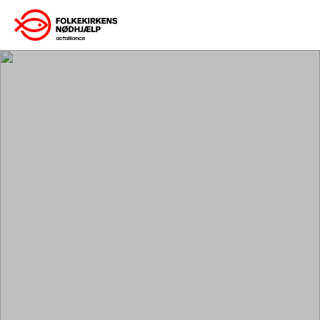
Gå
til
indhold