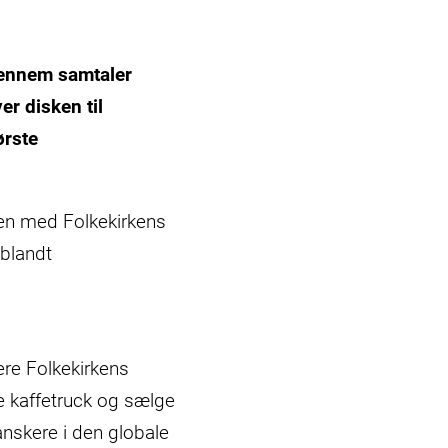
gennem samtaler
r disken til
ørste
men med Folkekirkens
blandt
ere Folkekirkens
e kaffetruck og sælge
nskere i den globale