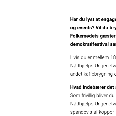
Har du lyst at engag
og events? Vil du br
Folkemødets gæster t
demokratifestival 
Hvis du er mellem 18 
Nødhjælps Ungenetvæ
andet kaffebrygning
Hvad indebærer det
Som frivillig bliver 
Nødhjælps Ungenetvær
spandevis af kopper 