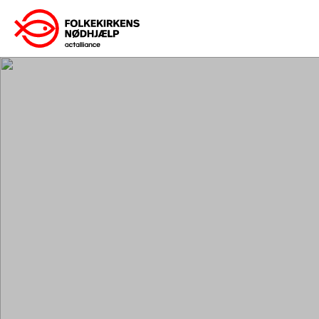
Gå
til
indhold