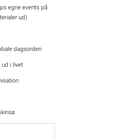
lps egne events på
terialer ud)
lobale dagsorden
ud i livet
anisation
skinsø