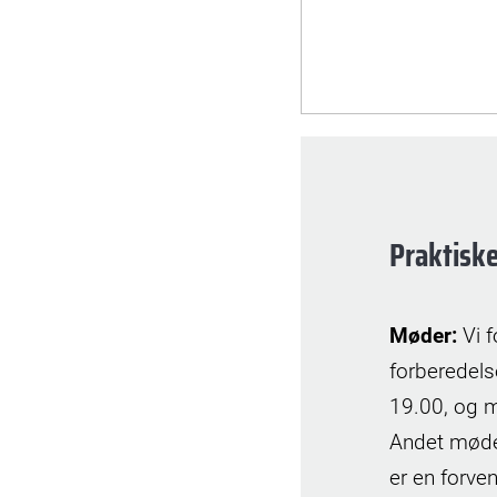
© Folkekirkens Nødhjælp
Praktisk
Møder:
Vi f
forberedels
19.00, og m
Andet møde 
er en forve