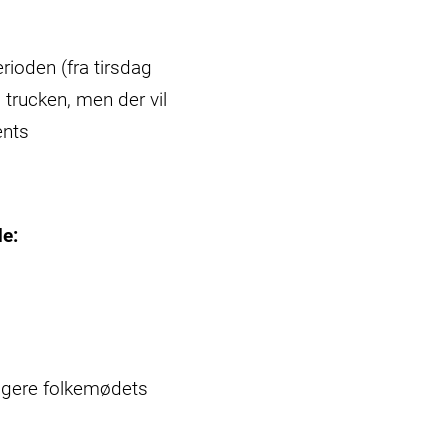
rioden (fra tirsdag
i trucken, men der vil
ents
nde:
ngagere folkemødets