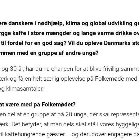
ere danskere i nødhjælp, klima og global udvikling 
ygge kaffe i store mængder og lange varme drikke ove
il fordel for en god sag? Vil du opleve Danmarks st
sammen med en gruppe af andre unge?
og 30 år, har du nu chancen for at blive frivillig sam
rk og få en helt særlig oplevelse på Folkemøde med 
 og klimasamtaler.
 at være med på Folkemødet?
du en del af en gruppe af på 20 unge, der skal repræsent
k. Det betyder, at man dels skal stå i vores hyggelig
til kaffehungrende gæster – og derudover engagere da