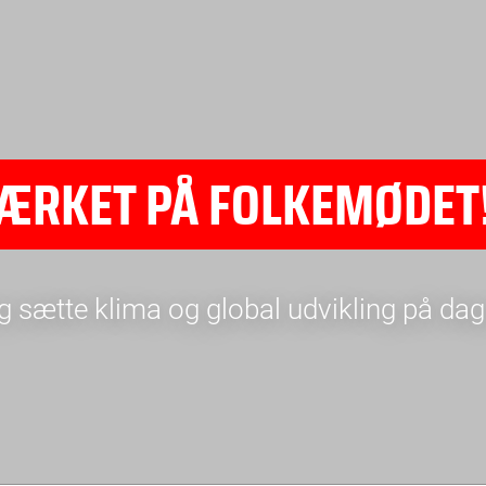
ÆRKET PÅ FOLKEMØDET
e og sætte klima og global udvikling på