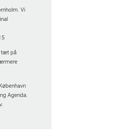
rnholm. Vi
inal
.15
 tæt på
 nærmere
a København
 Ung Agenda.
lv.