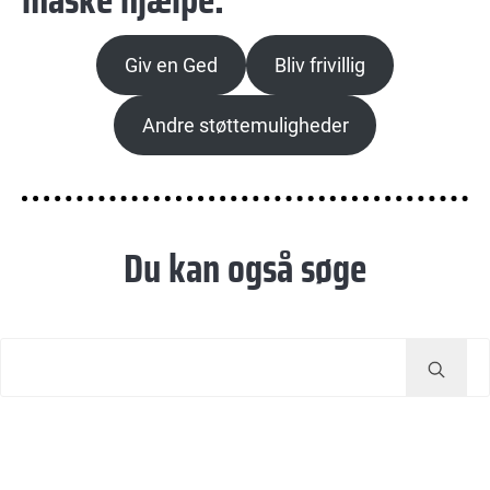
Giv en Ged
Bliv frivillig
Andre støttemuligheder
Du kan også søge
Tryk
enter
for
at
søge…