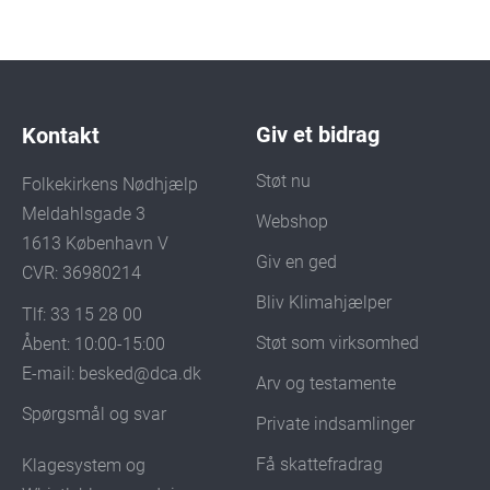
Giv et bidrag
Kontakt
Støt nu
Folkekirkens Nødhjælp
Meldahlsgade 3
Webshop
1613 København V
Giv en ged
CVR: 36980214
Bliv Klimahjælper
Tlf: 33 15 28 00
Støt som virksomhed
Åbent: 10:00-15:00
E-mail:
besked@dca.dk
Arv og testamente
Spørgsmål og svar
Private indsamlinger
Få skattefradrag
Klagesystem og