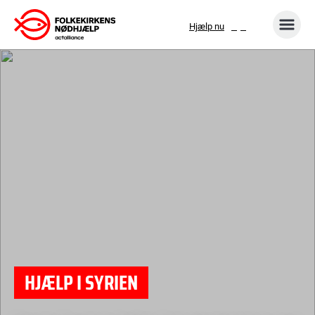
Gå
Hjælp nu
til
indhold
HJÆLP I SYRIEN