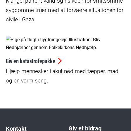
Mangel på rent vand og risikoen for smitsomme
sygdomme truer med at forværre situationen for
civile i Gaza.
© Batoul Ali
Giv en katastrofepakke
Hjælp mennesker i akut nød med tæpper, mad
og en varm seng.
Giv et bidrag
Kontakt