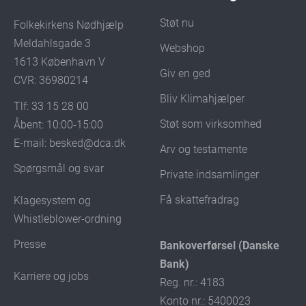
Støt nu
Folkekirkens Nødhjælp
Meldahlsgade 3
Webshop
1613 København V
Giv en ged
CVR: 36980214
Bliv Klimahjælper
Tlf: 33 15 28 00
Støt som virksomhed
Åbent: 10:00-15:00
E-mail:
besked@dca.dk
Arv og testamente
Spørgsmål og svar
Private indsamlinger
Få skattefradrag
Klagesystem og
Whistleblower-ordning
Presse
Bankoverførsel (Danske
Bank)
Karriere og jobs
Reg. nr.: 4183
Konto nr.: 5400023