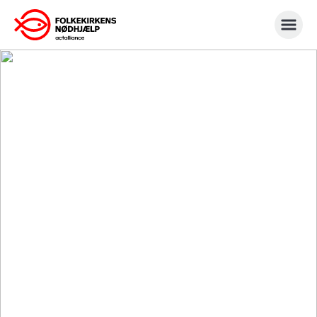
Gå
til
indhold