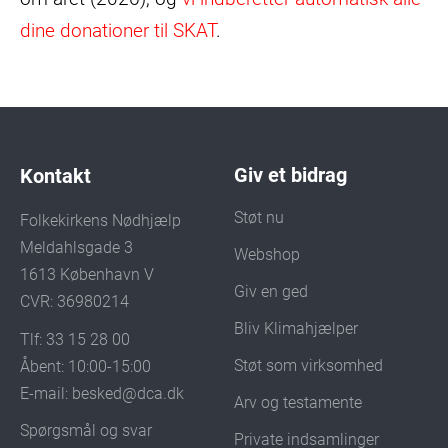
dine donationer til SKAT
.
Giv et bidrag
Kontakt
Støt nu
Folkekirkens Nødhjælp
Meldahlsgade 3
Webshop
1613 København V
Giv en ged
CVR: 36980214
Bliv Klimahjælper
Tlf: 33 15 28 00
Støt som virksomhed
Åbent: 10:00-15:00
E-mail:
besked@dca.dk
Arv og testamente
Spørgsmål og svar
Private indsamlinger