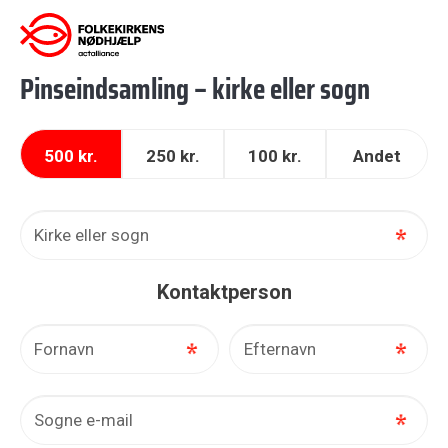
Gå
til
indhold
Pinseindsamling – kirke eller sogn