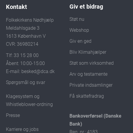
Giv et bidrag
Kontakt
Støt nu
Folkekirkens Nødhjælp
Meldahlsgade 3
Webshop
1613 København V
Giv en ged
CVR: 36980214
Bliv Klimahjælper
Tlf: 33 15 28 00
Støt som virksomhed
Åbent: 10:00-15:00
E-mail:
besked@dca.dk
Arv og testamente
Spørgsmål og svar
Private indsamlinger
Få skattefradrag
Klagesystem og
Whistleblower-ordning
Presse
Bankoverførsel (Danske
Bank)
Karriere og jobs
Reg. nr.: 4183