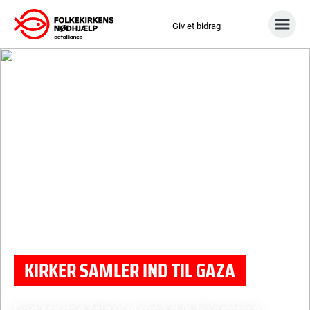
Gå
Giv et bidrag
til
indhold
KIRKER SAMLER IND TIL GAZA