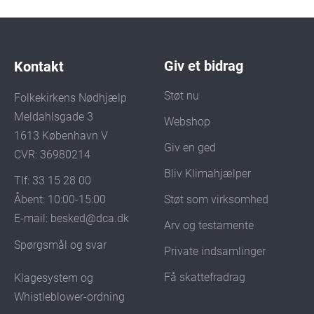
Giv et bidrag
Kontakt
Støt nu
Folkekirkens Nødhjælp
Meldahlsgade 3
Webshop
1613 København V
Giv en ged
CVR: 36980214
Bliv Klimahjælper
Tlf: 33 15 28 00
Støt som virksomhed
Åbent: 10:00-15:00
E-mail:
besked@dca.dk
Arv og testamente
Spørgsmål og svar
Private indsamlinger
Få skattefradrag
Klagesystem og
Whistleblower-ordning