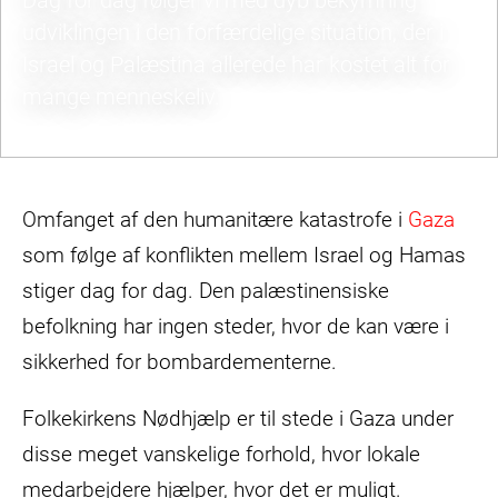
Dag for dag følger vi med dyb bekymring
udviklingen i den forfærdelige situation, der i
Israel og Palæstina allerede har kostet alt for
mange menneskeliv.
© Abaca/Ritzau Scanpix
Omfanget af den humanitære katastrofe i
Gaza
som følge af konflikten mellem Israel og Hamas
stiger dag for dag. Den palæstinensiske
befolkning har ingen steder, hvor de kan være i
sikkerhed for bombardementerne.
Folkekirkens Nødhjælp er til stede i Gaza under
disse meget vanskelige forhold, hvor lokale
medarbejdere hjælper, hvor det er muligt.