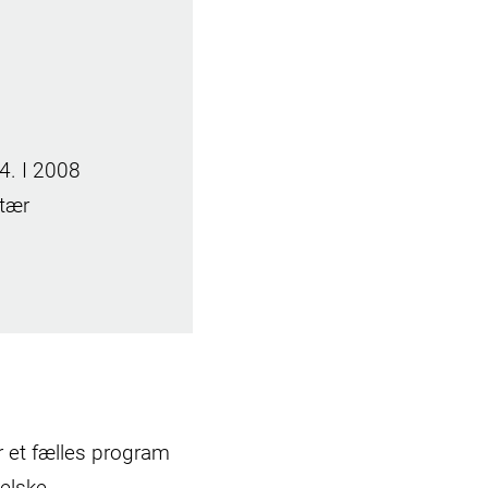
4. I 2008
itær
ar et fælles program
elske