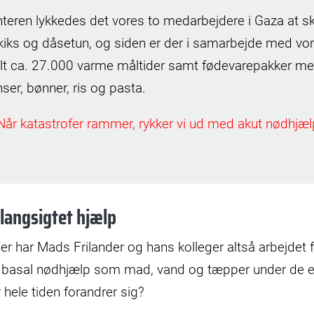
teren lykkedes det vores to medarbejdere i Gaza at sk
 kiks og dåsetun, og siden er der i samarbejde med vo
lt ca. 27.000 varme måltider samt fødevarepakker me
ser, bønner, ris og pasta.
Når katastrofer rammer, rykker vi ud med akut nødhjæl
 langsigtet hjælp
r har Mads Frilander og hans kolleger altså arbejdet fr
 basal nødhjælp som mad, vand og tæpper under de 
hele tiden forandrer sig?