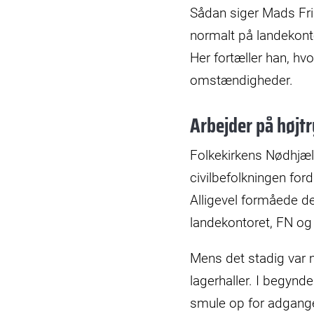
Sådan siger Mads Fri
normalt på landekonto
Her fortæller han, h
omstændigheder.
Arbejder på højtr
Folkekirkens Nødhjæl
civilbefolkningen fordr
Alligevel formåede de
landekontoret, FN og 
Mens det stadig var 
lagerhaller. I begynd
smule op for adgang