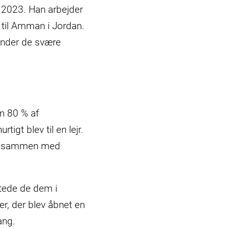
 2023. Han arbejder
e til Amman i Jordan.
under de svære
n 80 % af
tigt blev til en lejr.
nder sammen med
ntede de dem i
r, der blev åbnet en
ang.