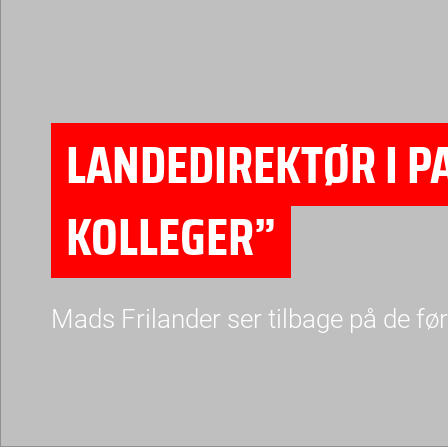
LANDEDIREKTØR I P
KOLLEGER”
Mads Frilander ser tilbage på de fø