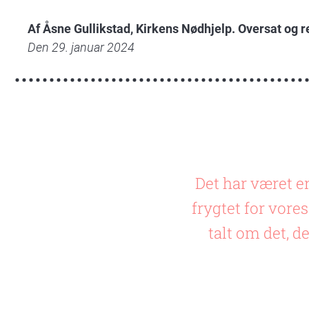
wall-
nca.jpg
Af Åsne Gullikstad, Kirkens Nødhjelp. Oversat og 
Den 29. januar 2024
Det har været en
frygtet for vor
talt om det, d