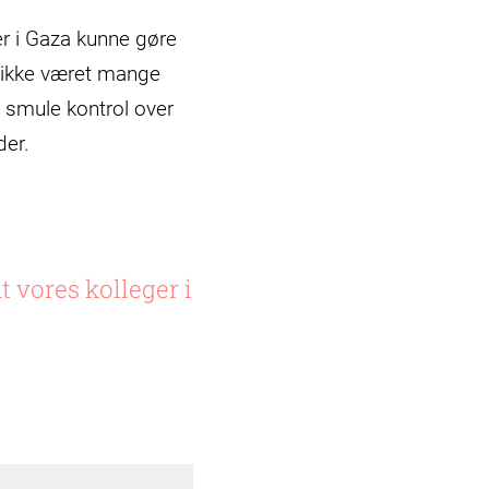
er i Gaza kunne gøre
r ikke været mange
n smule kontrol over
der.
 vores kolleger i