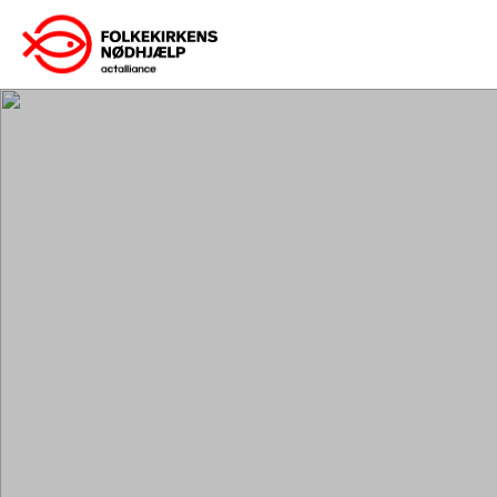
Gå
til
indhold