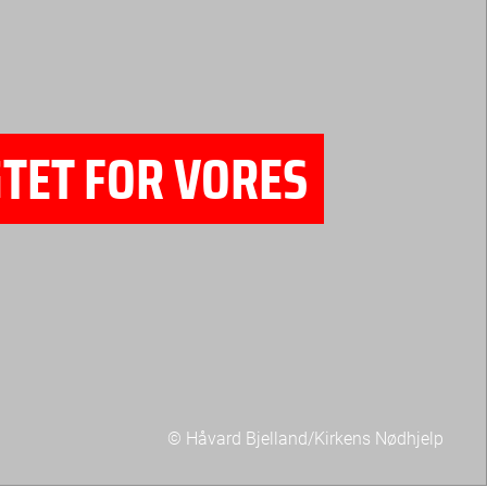
GTET FOR VORES
© Håvard Bjelland/Kirkens Nødhjelp