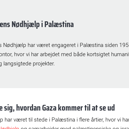
ens Nødhjælp i Palæstina
s Nødhjælp har været engageret i Palæstina siden 195
ontor, hvor vi har arbejdet med både kortsigtet human
 langsigtede projekter.
le sig, hvordan Gaza kommer til at se ud
har været til stede i Palæstina i flere årtier, hvor vi h
Nødhjelp
og samarbejder med palæstinensiske og isra