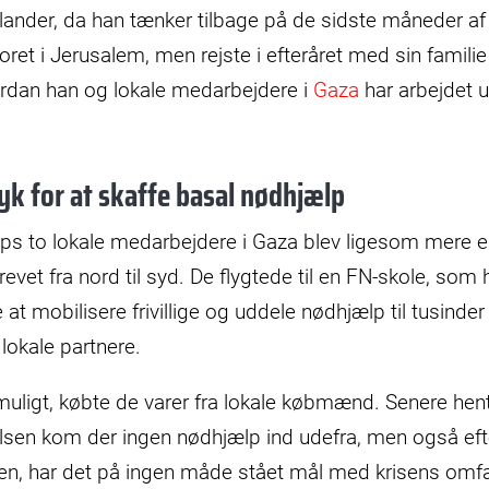
lander, da han tænker tilbage på de sidste måneder af
ret i Jerusalem, men rejste i efteråret med sin famili
vordan han og lokale medarbejdere i
Gaza
har arbejdet 
yk for at skaffe basal nødhjælp
ps to lokale medarbejdere i Gaza blev ligesom mere e
evet fra nord til syd. De flygtede til en FN-skole, som hur
 at mobilisere frivillige og uddele nødhjælp til tusi
lokale partnere.
muligt, købte de varer fra lokale købmænd. Senere he
elsen kom der ingen nødhjælp ind udefra, men også efte
en, har det på ingen måde stået mål med krisens omf