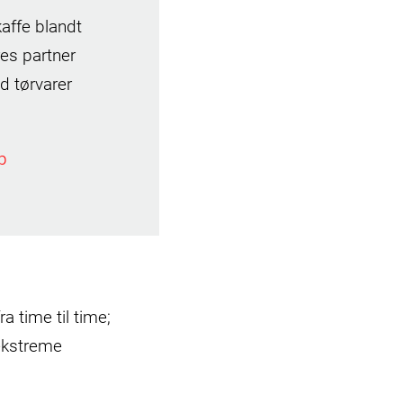
affe blandt
res partner
d tørvarer
p
a time til time;
ekstreme