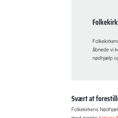
Folkekirk
Folkekirken
åbnede vi k
nødhjælp og
Svært at forestil
Folkekirkens Nødhjælp 
med norske
Kirkens 