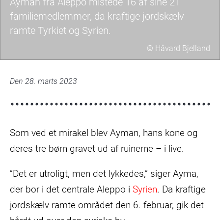
Ayman fra Aleppo mistede 16 af sine 21
familiemedlemmer, da kraftige jordskælv
ramte Tyrkiet og Syrien.
© Håvard Bjelland
aleppo1-
003-
Den 28. marts 2023
scaled.jpg
Som ved et mirakel blev Ayman, hans kone og
deres tre børn gravet ud af ruinerne – i live.
”Det er utroligt, men det lykkedes,” siger Ayma,
der bor i det centrale Aleppo i
Syrien
. Da kraftige
jordskælv ramte området den 6. februar, gik det