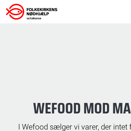
Gå
til
indhold
WEFOOD MOD MA
I Wefood sælger vi varer, der intet