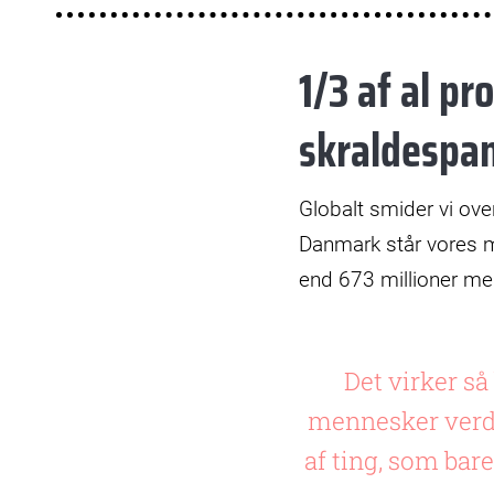
1/3 af al p
skraldespa
Globalt smider vi ove
Danmark står vores m
end 673 millioner me
Det virker s
mennesker verden
af ting, som bare