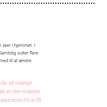
d
sker i hjemmet. I
mtidig sulter flere
med til at ændre.
 når så mange
ab, er der masser
g sammen til at få