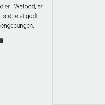
dler i Wefood, er
 støtte et godt
 pengepungen.
ik