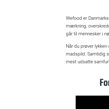
Wefood er Danmarks f
mærkning, overskrede
går til mennesker i n
Når du prøver lykken
madspild. Samtidig st
mest udsatte samfun
Fo