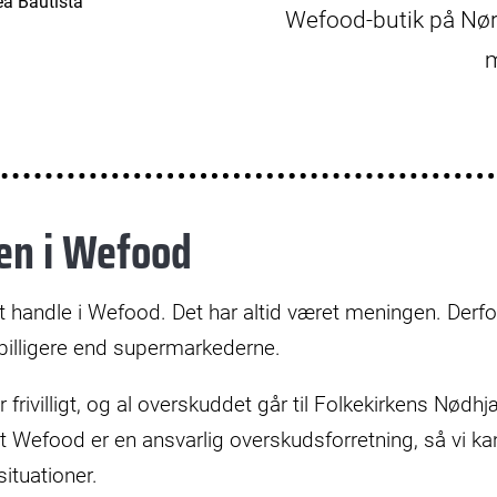
Wefood-butik på Nørr
m
ken i Wefood
 at handle i Wefood. Det har altid været meningen. Derf
 billigere end supermarkederne.
 frivilligt, og al overskuddet går til Folkekirkens Nødh
 at Wefood er en ansvarlig overskudsforretning, så vi k
ituationer.