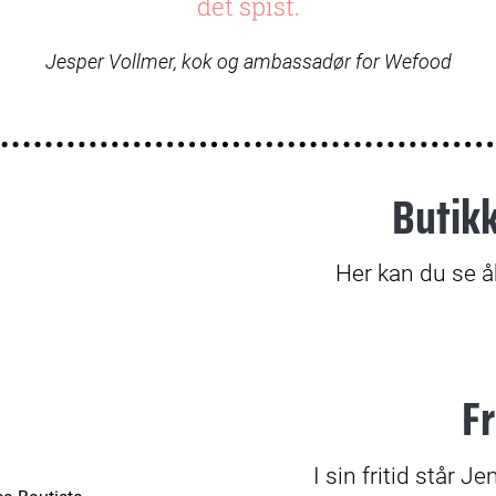
det spist.
Jesper Vollmer, kok og ambassadør for Wefood
Butik
© Betina Garcia
Her kan du se å
Fr
I sin fritid står 