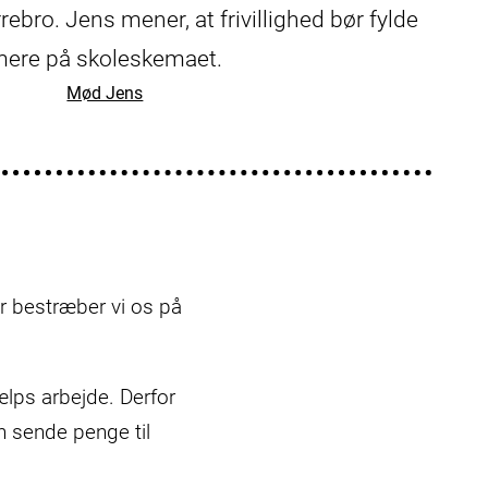
ebro. Jens mener, at frivillighed bør fylde
ere på skoleskemaet.
Mød Jens
or bestræber vi os på
jælps arbejde. Derfor
an sende penge til