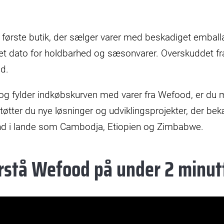
ørste butik, der sælger varer med beskadiget emballa
t dato for holdbarhed og sæsonvarer. Overskuddet fr
ød.
 og fylder indkøbskurven med varer fra Wefood, er du
øtter du nye løsninger og udviklingsprojekter, der be
d i lande som Cambodja, Etiopien og Zimbabwe.
rstå Wefood på under 2 minut