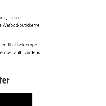
ge, forkert
a Wefood-butikkerne
 med til at bekæmpe
kæmper sult i verdens
ter