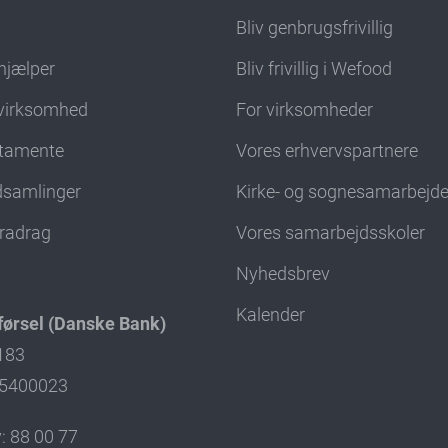
d
Bliv genbrugsfrivillig
hjælper
Bliv frivillig i Wefood
virksomhed
For virksomheder
stamente
Vores erhvervspartnere
ndsamlinger
Kirke- og sognesamarbejd
fradrag
Vores samarbejdsskoler
Nyhedsbrev
Kalender
ørsel (Danske Bank)
4183
: 5400023
: 88 00 77