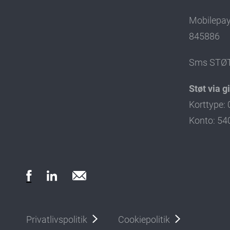
Mobilepay 
845886
Sms STØT t
Støt via g
Korttype: 
Konto: 54
Privatlivspolitik
Cookiepolitik