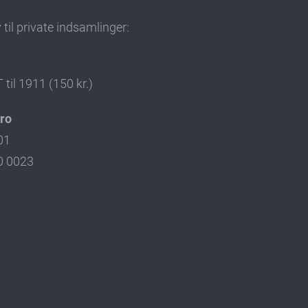
til private indsamlinger:
il 1911 (150 kr.)
iro
01
0 0023