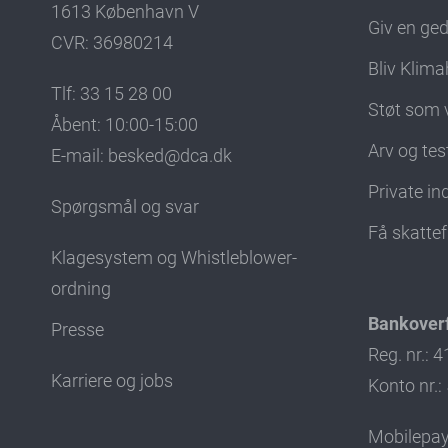
1613 København V
Giv en ge
CVR: 36980214
Bliv Klima
Tlf: 33 15 28 00
Støt som 
Åbent: 10:00-15:00
Arv og te
E-mail:
besked@dca.dk
Private i
Spørgsmål og svar
Få skatte
Klagesystem og Whistleblower-
ordning
Bankoverf
Presse
Reg. nr.: 
Karriere og jobs
Konto nr.
Mobilepay