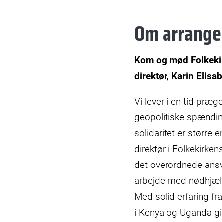
Om arrang
Kom og mød Folkekir
direktør, Karin Elisa
Vi lever i en tid præg
geopolitiske spænding
solidaritet er større
direktør i Folkekirke
det overordnede ansv
arbejde med nødhjælp
Med solid erfaring fr
i Kenya og Uganda gi