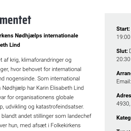
ementet
Start:
kens Nødhjælps internationale
19:00
beth Lind
Slut:
20:30
et af krig, klimaforandringer og
er, hvor behovet for international
Arran
 end nogensinde. Som international
Email
ns Nødhjælp har Karin Elisabeth Lind
Adres
ar for organisationens globale
4930,
, udvikling og katastrofeindsatser.
a blandt andet stillinger som landechef
Kateg
ver hun, med afsæt i Folkekirkens