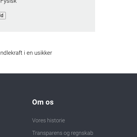
Fysisk
ld
dlekraft i en usikker
Om os
Vores historie
Transparens og regnskab