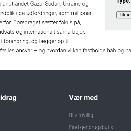
Type:
blandt andet Gaza, Sudan, Ukraine og
ndblik i de udfordringer, som millioner
Tilme
rfor. Foredraget sætter fokus på,
dsats og internationalt samarbejde
i forandring, og lægger op til
 fælles ansvar – og hvordan vi kan fastholde håb og han
bidrag
Vær med
Bliv frivillig
Find genbrugsbutik