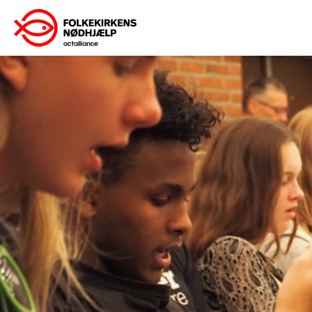
Gå
til
indhold