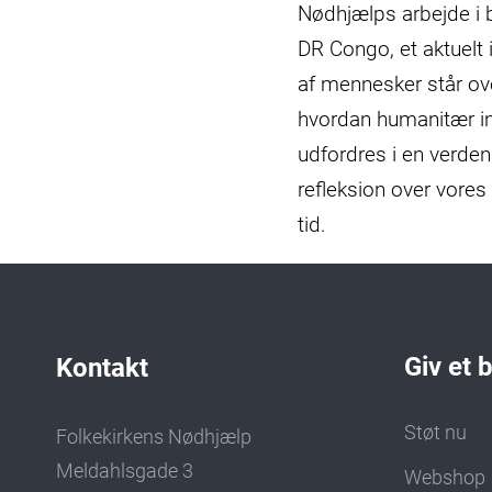
Nødhjælps arbejde i 
DR Congo, et aktuelt i
af mennesker står ove
hvordan humanitær in
udfordres i en verden 
refleksion over vores
tid.
Giv et 
Kontakt
Støt nu
Folkekirkens Nødhjælp
Meldahlsgade 3
Webshop