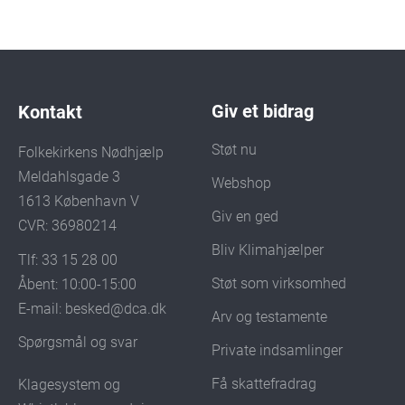
Giv et bidrag
Kontakt
Støt nu
Folkekirkens Nødhjælp
Meldahlsgade 3
Webshop
1613 København V
Giv en ged
CVR: 36980214
Bliv Klimahjælper
Tlf: 33 15 28 00
Støt som virksomhed
Åbent: 10:00-15:00
E-mail:
besked@dca.dk
Arv og testamente
Spørgsmål og svar
Private indsamlinger
Få skattefradrag
Klagesystem og