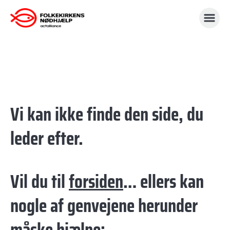
Gå
til
indhold
Vi kan ikke finde den side, du
leder efter.
Vil du til
forsiden
… ellers kan
nogle af genvejene herunder
måske hjælpe: