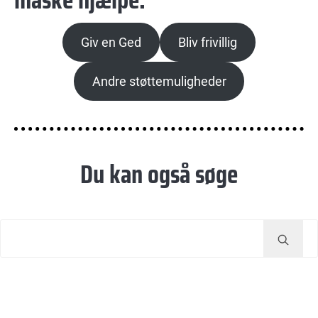
Giv en Ged
Bliv frivillig
Andre støttemuligheder
Du kan også søge
Tryk
enter
for
at
søge…